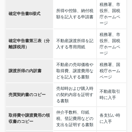
税務署、市
所得や控除、納付税
役所、国税
確定申告書B様式
額を記入する申請書
庁ホームペ
ージ
税務署、市
確定申告書第三表（分
不動産譲渡所得を記
役所、国税
離課税用）
入する専用用紙
庁ホームペ
ージ
不動産の売却価格や
税務署、国
譲渡所得の内訳書
取得費、譲渡費用な
税庁ホーム
どを記入する書類
ページ
売却時および購入時
不動産取引
売買契約書のコピー
の契約内容を証明す
時に入手
る書類
仲介手数料、印紙
取得費や譲渡費用の領
各支払い時
税、登記費用などの
収書のコピー
に入手
支出を証明する書類