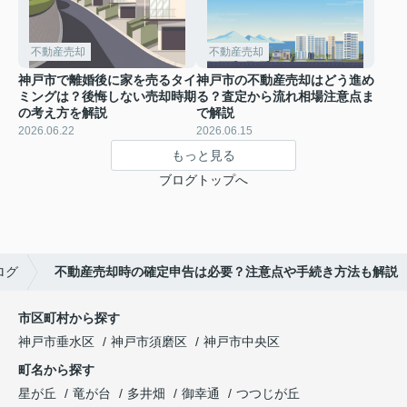
不動産売却
不動産売却
神戸市で離婚後に家を売るタイ
神戸市の不動産売却はどう進め
ミングは？後悔しない売却時期
る？査定から流れ相場注意点ま
の考え方を解説
で解説
2026.06.22
2026.06.15
もっと見る
ブログトップへ
ログ
不動産売却時の確定申告は必要？注意点や手続き方法も解説
市区町村から探す
神戸市垂水区
神戸市須磨区
神戸市中央区
町名から探す
星が丘
竜が台
多井畑
御幸通
つつじが丘