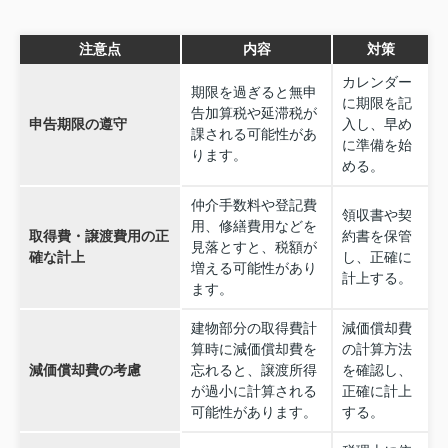
注意点
内容
対策
カレンダー
期限を過ぎると無申
に期限を記
告加算税や延滞税が
申告期限の遵守
入し、早め
課される可能性があ
に準備を始
ります。
める。
仲介手数料や登記費
領収書や契
用、修繕費用などを
取得費・譲渡費用の正
約書を保管
見落とすと、税額が
確な計上
し、正確に
増える可能性があり
計上する。
ます。
建物部分の取得費計
減価償却費
算時に減価償却費を
の計算方法
減価償却費の考慮
忘れると、譲渡所得
を確認し、
が過小に計算される
正確に計上
可能性があります。
する。