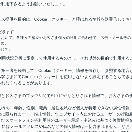
ご利用下さるようお願いいたします。
ス提供を目的に、Cookie（クッキー）と呼ばれる情報を送受信してお
だきます。
において、各種入力補助やお客さま個々の利用に合わせて、広告・メール等の
ため。
るため。
供と利用状況分析に限定して使用するものとし、それ以外の目的で利用する
第三者を経由して、Cookie（クッキー）情報を保存し、参照する場合
客さまにてCookie（クッキー）を使用しないよう設定することもでき
られなくなることがあります。
バとお客さまのブラウザ間で相互にやりとりされる情報で、お客さまの
情報のうち、年齢、性別、職業、居住地域など個人が特定できない属性情報
のに限られます）、端末情報、ウェブサイト内におけるユーザーの行動
よびスマートフォン等利用時のユーザー承諾・申込みに基づく位置情報
キー）にはメールアドレスや氏名などの個人情報は一切含まれません。なお