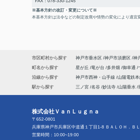
FAX：078-330-1245
※基本方針の改訂・変更について※
本基本方針は法令などの制定改廃や情勢の変化により適宜
市区町村から探す
神戸市垂水区
神戸市須磨区
神
町名から探す
星が丘
竜が台
多井畑
御幸通
沿線から探す
神戸市西神・山手線
山陽電鉄
駅から探す
三ノ宮
名谷
妙法寺
山陽垂水
株式会社ＶａｎＬｕｇｎａ
〒652-0801
兵庫県神戸市兵庫区中道通１丁目1-8 ＢＡＬＯＨ．Ｂ
営業時間：
10:00~19:00