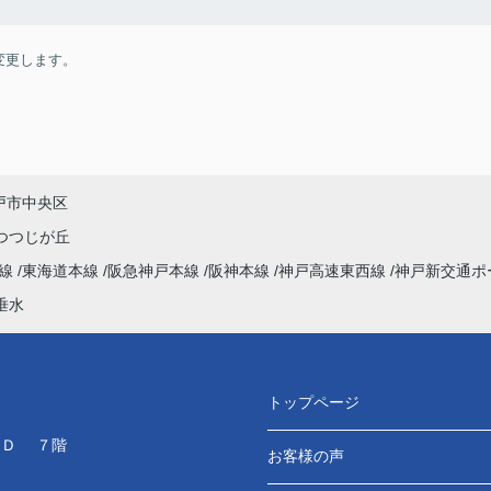
変更します。
戸市中央区
つつじが丘
本線
東海道本線
阪急神戸本線
阪神本線
神戸高速東西線
神戸新交通ポ
垂水
トップページ
ＬＤ ７階
お客様の声