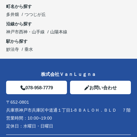
町名から探す
多井畑
つつじが丘
沿線から探す
神戸市西神・山手線
山陽本線
駅から探す
妙法寺
垂水
株式会社ＶａｎＬｕｇｎａ
078-958-7779
お問い合わせ
〒652-0801
兵庫県神戸市兵庫区中道通１丁目1-8 ＢＡＬＯＨ．ＢＬＤ ７階
営業時間：
10:00~19:00
定休日：
水曜日・日曜日