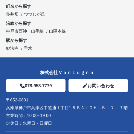
町名から探す
多井畑
つつじが丘
沿線から探す
神戸市西神・山手線
山陽本線
駅から探す
妙法寺
垂水
株式会社ＶａｎＬｕｇｎａ
078-958-7779
お問い合わせ
〒652-0801
兵庫県神戸市兵庫区中道通１丁目1-8 ＢＡＬＯＨ．ＢＬＤ ７階
営業時間：
10:00~19:00
定休日：
水曜日・日曜日