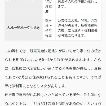
12か
調査や入札の準備が進行し
月程
ます。
度
数ヶ
公告後に入札、開札、売却
月〜
許可が決まり、所有権移転
入札〜開札〜立ち退き
半年
の後、立ち退き・強制退去
程度
が可能になります。
この流れでは、競売開始決定通知が届いてから家に住み続け
られる期間はおおよそ5～6か月程度が見込まれます。さら
に、落札後に代金支払いが完了すると所有権が移転し、最長
であと2か月ほど住み続けられることもありますが、それ以
降は強制退去となるリスクがあります。
神戸市で家族が住み続けたいと願っている場合、最も気にな
るポイントは、
「どれだけの猶予期間があるのか」
という点