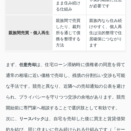
まま住み続け
が必要です
る仕組み
親族間で売買
親族内なら住み続
したり、裁判
けやすく、個人再
親族間売買・個人再生
所を通じて債
生は法的整理で住
務を整理する
居確保につながり
方法
ます
まず、
は、住宅ローン滞納時に債権者の同意を得て
任意売却
通常の相場に近い価格で売却し、残債の分割払い交渉も可能
な手法です。競売と異なり、近隣への売却通知の公表を避け
られ、プライバシーを守りつつ交渉の余地があります。競売
開始前に専門家へ相談することで選択肢として有効です。
次に、
は、自宅を売却した後に買主と賃貸借契
リースバック
約を結び、同じ住まいに住み続けられる仕組みです（「セー