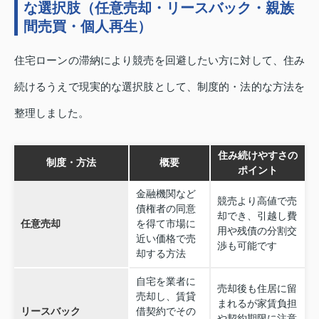
な選択肢（任意売却・リースバック・親族
間売買・個人再生）
住宅ローンの滞納により競売を回避したい方に対して、住み
続けるうえで現実的な選択肢として、制度的・法的な方法を
整理しました。
住み続けやすさの
制度・方法
概要
ポイント
金融機関など
競売より高値で売
債権者の同意
却でき、引越し費
任意売却
を得て市場に
用や残債の分割交
近い価格で売
渉も可能です
却する方法
自宅を業者に
売却後も住居に留
売却し、賃貸
まれるが家賃負担
リースバック
借契約でその
や契約期限に注意