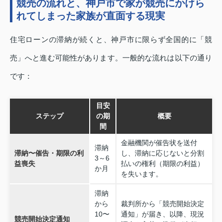
競売の流れと、神戸市で家が競売にかけら
れてしまった家族が直面する現実
住宅ローンの滞納が続くと、神戸市に限らず全国的に「競
売」へと進む可能性があります。一般的な流れは以下の通り
です：
目安
ステップ
の期
概要
間
金融機関が催告状を送付
滞納
滞納〜催告・期限の利
し、滞納に応じないと分割
3～6
益喪失
払いの権利（期限の利益）
か月
を失います。
滞納
から
裁判所から「競売開始決定
10〜
通知」が届き、以降、現況
競売開始決定通知