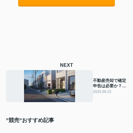
NEXT
不動産売却で確定
申告は必要か？判
断基準や申告の流
2025.09.15
れを解説
”競売”おすすめ記事