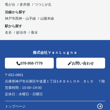
竜が台
多井畑
つつじが丘
沿線から探す
神戸市西神・山手線
山陽本線
駅から探す
名谷
妙法寺
垂水
株式会社ＶａｎＬｕｇｎａ
078-958-7779
お問い合わせ
〒652-0801
兵庫県神戸市兵庫区中道通１丁目1-8 ＢＡＬＯＨ．ＢＬＤ ７階
営業時間：
10:00~19:00
定休日：
水曜日・日曜日
トップページ