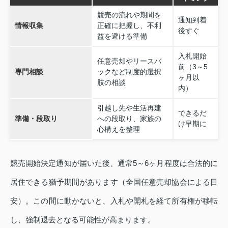
競売の流れや期間を
通知到着
情報収集
正確に把握し、不利
後すぐ
益を避ける準備
入札開始
任意売却やリースバ
前（3～5
専門相談
ックなど制度的選択
ヶ月以
肢の相談
内）
引越し先や生活再建
できるだ
準備・段取り
への段取り、家族の
け早期に
心構えを整理
競売開始決定通知が届いた後、通常5～6ヶ月程度は合法的に
居住できる猶予期間があります（全国任意売却協会による目
安）。この間に動かないと、入札や開札を経て所有権が移転
し、強制退去となる可能性が高まります。