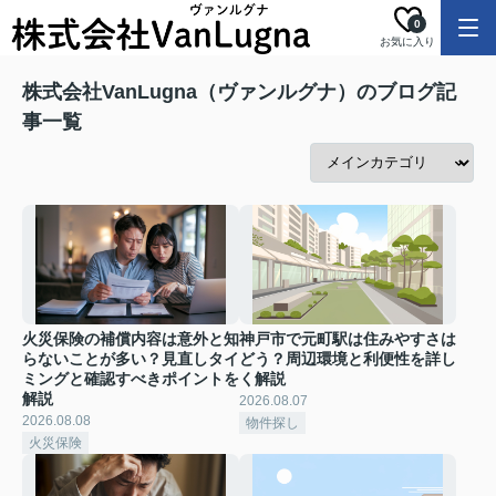
0
お気に入り
株式会社VanLugna（ヴァンルグナ）のブログ記
事一覧
火災保険の補償内容は意外と知
神戸市で元町駅は住みやすさは
らないことが多い？見直しタイ
どう？周辺環境と利便性を詳し
ミングと確認すべきポイントを
く解説
解説
2026.08.07
2026.08.08
物件探し
火災保険