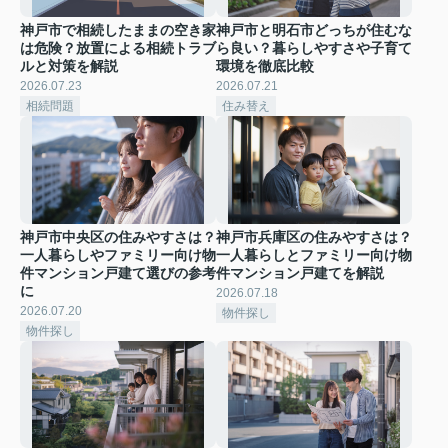
神戸市で相続したままの空き家
神戸市と明石市どっちが住むな
は危険？放置による相続トラブ
ら良い？暮らしやすさや子育て
ルと対策を解説
環境を徹底比較
2026.07.23
2026.07.21
相続問題
住み替え
神戸市中央区の住みやすさは？
神戸市兵庫区の住みやすさは？
一人暮らしやファミリー向け物
一人暮らしとファミリー向け物
件マンション戸建て選びの参考
件マンション戸建てを解説
に
2026.07.18
2026.07.20
物件探し
物件探し