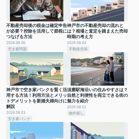
不動産売却後の税金は確定申告
神戸市の不動産売却の流れと
が必要？控除を活用して節税に
は？相場と査定を踏まえた売却
つなげる方法
時期の考え方
2026.08.06
2026.08.04
空き家問題
不動産売却
神戸市で空き家バンクを賢く活
須磨駅海沿いの住みやすさは？
用する方法！利用方法とメリッ
自然と利便性を両立できる街の
トデメリットを新婚夫婦向けに
魅力を紹介
解説
2026.08.01
2026.08.03
物件探し
空き家バンク