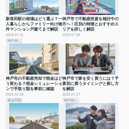
新長田駅の相場はどう選ぶ？一
神戸市で不動産投資を検討中の
人暮らしからファミリー向け物
方へ！区別の特徴とおすすめエ
件マンション戸建てまで解説
リアを詳しく解説
2026.07.31
2026.07.30
物件探し
神戸市の不動産売却で税金はど
神戸市で家を安く買うには？予
う変わる？税金シミュレーショ
算別に買うタイミングと探し方
ンで手取り額を事前に確認
を解説
2026.07.28
2026.07.27
税金問題
物件探し