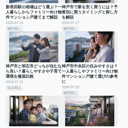
新長田駅の相場はどう選ぶ？一
神戸市で家を安く買うには？予
人暮らしからファミリー向け物
算別に買うタイミングと探し方
件マンション戸建てまで解説
を解説
2026.07.31
2026.07.27
物件探し
物件探し
神戸市と明石市どっちが住むな
神戸市中央区の住みやすさは？
ら良い？暮らしやすさや子育て
一人暮らしやファミリー向け物
環境を徹底比較
件マンション戸建て選びの参考
に
2026.07.21
2026.07.20
住み替え
物件探し