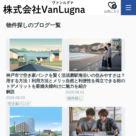
0
お気に入り
物件探しのブログ一覧
神戸市で空き家バンクを賢く活
須磨駅海沿いの住みやすさは？
用する方法！利用方法とメリッ
自然と利便性を両立できる街の
トデメリットを新婚夫婦向けに
魅力を紹介
解説
2026.08.01
2026.08.03
物件探し
空き家バンク