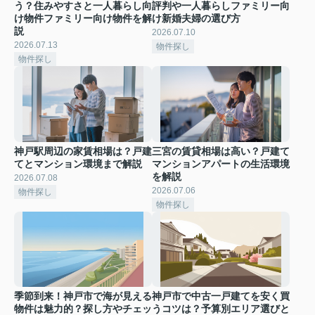
う？住みやすさと一人暮らし向
評判や一人暮らしファミリー向
け物件ファミリー向け物件を解
け新婚夫婦の選び方
説
2026.07.10
2026.07.13
物件探し
物件探し
神戸駅周辺の家賃相場は？戸建
三宮の賃貸相場は高い？戸建て
てとマンション環境まで解説
マンションアパートの生活環境
を解説
2026.07.08
2026.07.06
物件探し
物件探し
季節到来！神戸市で海が見える
神戸市で中古一戸建てを安く買
物件は魅力的？探し方やチェッ
うコツは？予算別エリア選びと