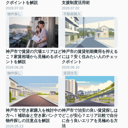
クポイントを解説
支援制度活用術
2026.07.03
2026.07.02
物件探し
不動産購入
神戸市で賃貸の穴場エリアはど
神戸市の賃貸初期費用を抑える
こ？家賃相場から見極めるポイ
には？安く住みたい人のチェッ
ントを解説
クポイント
2026.06.26
2026.06.10
物件探し
賃貸住宅
神戸市で空き家購入を検討中の
神戸市で治安の良い賃貸探しは
方へ！補助金と空き家バンクで
どこが安心？エリア比較で自分
物件探しの注意点を解説
に合う良いエリアを見極める方
法
2026.05.23