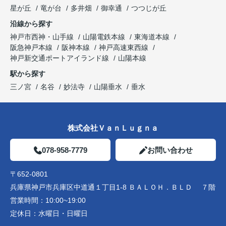
星が丘
竜が台
多井畑
御幸通
つつじが丘
沿線から探す
神戸市西神・山手線
山陽電鉄本線
東海道本線
阪急神戸本線
阪神本線
神戸高速東西線
神戸新交通ポートアイランド線
山陽本線
駅から探す
三ノ宮
名谷
妙法寺
山陽垂水
垂水
株式会社ＶａｎＬｕｇｎａ
078-958-7779
お問い合わせ
〒652-0801
兵庫県神戸市兵庫区中道通１丁目1-8 ＢＡＬＯＨ．ＢＬＤ ７階
営業時間：
10:00~19:00
定休日：
水曜日・日曜日