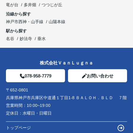
竜が台
多井畑
つつじが丘
沿線から探す
神戸市西神・山手線
山陽本線
駅から探す
名谷
妙法寺
垂水
株式会社ＶａｎＬｕｇｎａ
078-958-7779
お問い合わせ
〒652-0801
兵庫県神戸市兵庫区中道通１丁目1-8 ＢＡＬＯＨ．ＢＬＤ ７階
営業時間：
10:00~19:00
定休日：
水曜日・日曜日
トップページ