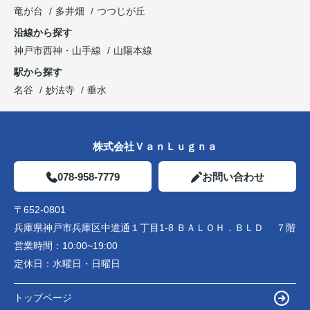
竜が台
多井畑
つつじが丘
沿線から探す
神戸市西神・山手線
山陽本線
駅から探す
名谷
妙法寺
垂水
株式会社ＶａｎＬｕｇｎａ
078-958-7779
お問い合わせ
〒652-0801
兵庫県神戸市兵庫区中道通１丁目1-8 ＢＡＬＯＨ．ＢＬＤ ７階
営業時間：
10:00~19:00
定休日：
水曜日・日曜日
トップページ