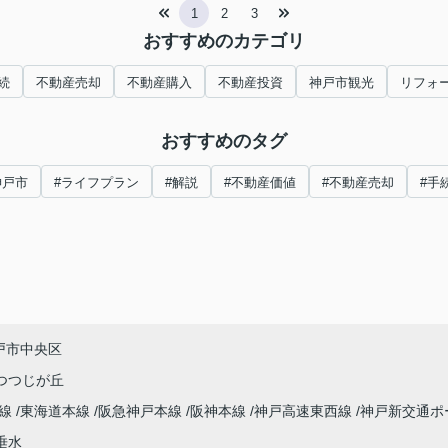
1
2
3
おすすめのカテゴリ
続
不動産売却
不動産購入
不動産投資
神戸市観光
リフォ
おすすめのタグ
神戸市
#ライフプラン
#解説
#不動産価値
#不動産売却
#手
戸市中央区
つつじが丘
本線
東海道本線
阪急神戸本線
阪神本線
神戸高速東西線
神戸新交通ポ
垂水