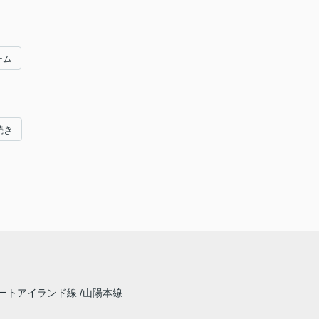
ーム
続き
ートアイランド線
山陽本線