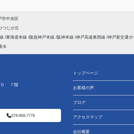
戸市中央区
つつじが丘
本線
東海道本線
阪急神戸本線
阪神本線
神戸高速東西線
神戸新交通ポ
垂水
トップページ
ＬＤ ７階
お客様の声
ブログ
078-958-7779
アクセスマップ
会社概要