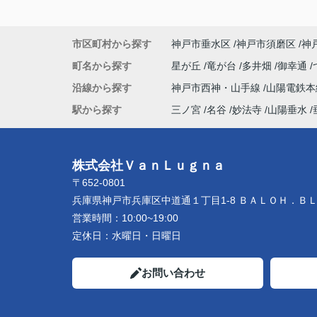
市区町村から探す
神戸市垂水区
神戸市須磨区
神
町名から探す
星が丘
竜が台
多井畑
御幸通
沿線から探す
神戸市西神・山手線
山陽電鉄
駅から探す
三ノ宮
名谷
妙法寺
山陽垂水
株式会社ＶａｎＬｕｇｎａ
〒652-0801
兵庫県神戸市兵庫区中道通１丁目1-8 ＢＡＬＯＨ．Ｂ
営業時間：
10:00~19:00
定休日：
水曜日・日曜日
お問い合わせ