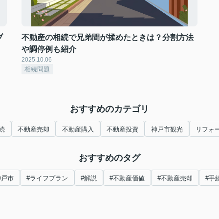
ブ
不動産の相続で兄弟間が揉めたときは？分割方法
や調停例も紹介
2025.10.06
相続問題
おすすめのカテゴリ
続
不動産売却
不動産購入
不動産投資
神戸市観光
リフォ
おすすめのタグ
神戸市
#ライフプラン
#解説
#不動産価値
#不動産売却
#手