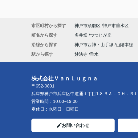
市区町村から探す
神戸市須磨区
神戸市垂水区
町名から探す
多井畑
つつじが丘
沿線から探す
神戸市西神・山手線
山陽本線
駅から探す
妙法寺
垂水
株式会社ＶａｎＬｕｇｎａ
〒652-0801
兵庫県神戸市兵庫区中道通１丁目1-8 ＢＡＬＯＨ．Ｂ
営業時間：
10:00~19:00
定休日：
水曜日・日曜日
お問い合わせ