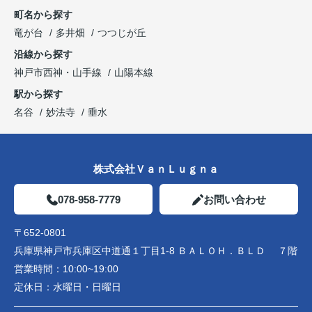
町名から探す
竜が台
多井畑
つつじが丘
沿線から探す
神戸市西神・山手線
山陽本線
駅から探す
名谷
妙法寺
垂水
株式会社ＶａｎＬｕｇｎａ
078-958-7779
お問い合わせ
〒652-0801
兵庫県神戸市兵庫区中道通１丁目1-8 ＢＡＬＯＨ．ＢＬＤ ７階
営業時間：
10:00~19:00
定休日：
水曜日・日曜日