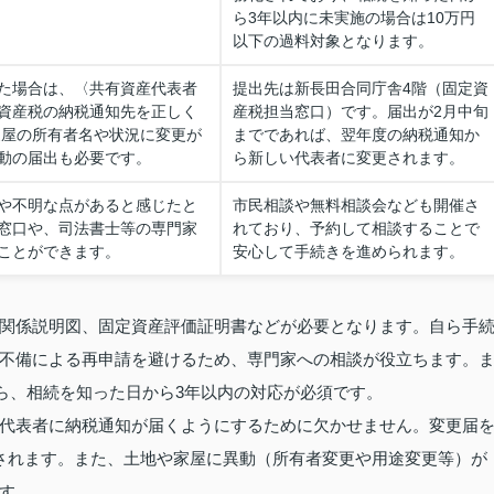
ら3年以内に未実施の場合は10万円
以下の過料対象となります。
た場合は、〈共有資産代表者
提出先は新長田合同庁舎4階（固定資
資産税の納税通知先を正しく
産税担当窓口）です。届出が2月中旬
家屋の所有者名や状況に変更が
までであれば、翌年度の納税通知か
動の届出も必要です。
ら新しい代表者に変更されます。
や不明な点があると感じたと
市民相談や無料相談会なども開催さ
窓口や、司法書士等の専門家
れており、予約して相談することで
ことができます。
安心して手続きを進められます。
関係説明図、固定資産評価証明書などが必要となります。自ら手
不備による再申請を避けるため、専門家への相談が役立ちます。
から、相続を知った日から3年以内の対応が必須です。
代表者に納税通知が届くようにするために欠かせません。変更届
されます。また、土地や家屋に異動（所有者変更や用途変更等）が
す。