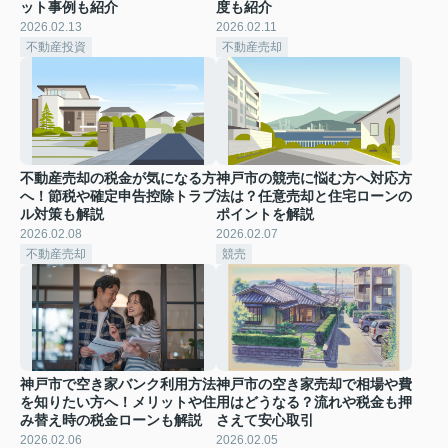
ット事例も紹介
度も紹介
2026.02.13
2026.02.11
不動産投資
不動産売却
不動産売却の税金が気になる方
神戸市の競売に悩む方へ対応方
へ！節税や確定申告控除トラブ
法は？任意売却と住宅ローンの
ル対策も解説
ポイントを解説
2026.02.08
2026.02.07
不動産売却
競売
神戸市で空き家バンク利用方法
神戸市の空き家売却で相場や費
を知りたい方へ！メリットや住
用はどうなる？流れや税金も押
み替え時の税金ローンも解説
さえて安心取引
2026.02.06
2026.02.05