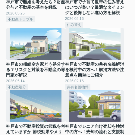
神戸市で離婚を考えたら？財産
神戸市で子育て世帯の住み替え
分与と不動産の基本を解説
はいつが良い？最適なタイミン
グと後悔しない進め方を解説
2026.05.25
2026.05.16
不動産トラブル
住み替え
神戸市の相続空き家どう処分す
神戸市で不動産の共有名義解消
る？リスクと対策を不動産の専
を検討中の方へ！解消方法や注
門家が解説
意点を簡単にご紹介
2026.05.14
2026.02.16
不動産処分
共有名義物件
神戸市で不動産投資の節税を考
神戸市でシニア向け売却を検討
えていますか 節税効果やメリ
中の方へ！売却の流れと支援制