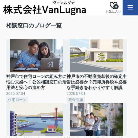
0
お気に入り
相談窓口のブログ一覧
神戸市で住宅ローンの組み方に
神戸市の不動産売却後の確定申
悩む夫婦へ！公的相談窓口の活
告は必要か？売却所得税や必要
用法と安心の進め方
な手続きをわかりやすく解説
2026.07.04
2026.07.01
住宅ローン
税金問題