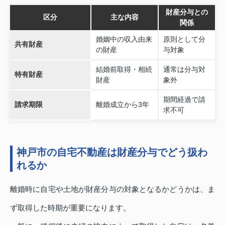
財産分与との
区分
主な内容
関係
婚姻中の収入由来
原則として分
共有財産
の財産
与対象
結婚前取得・相続
通常は分与対
特有財産
財産
象外
期間経過で請
請求期限
離婚成立から3年
求不可
神戸市の自宅不動産は財産分与でどう扱わ
れるか
離婚時に自宅や土地が財産分与の対象となるかどうかは、ま
ず取得した時期が重要になります。