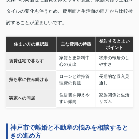
タイルの変化も伴うため、費用面と生活面の両方から比較検
討することが望ましいです。
検討するとよい
住まい方の選択肢
主な費用の特徴
ポイント
家賃と更新料中
将来の転居のし
賃貸住宅で暮らす
心の支出
やすさ
ローンと維持管
長期的な収入見
持ち家に住み続ける
理費の負担
通し
住居費を抑えや
家族関係と生活
実家への同居
すい傾向
リズム
神戸市で離婚と不動産の悩みを相談すると
きの進め方