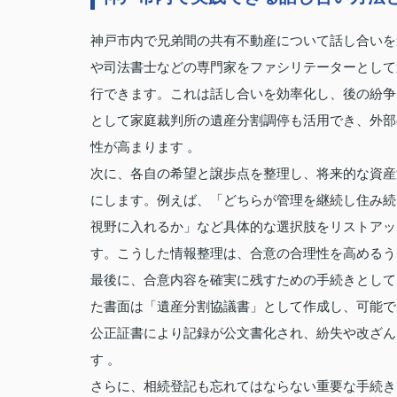
神戸市内で兄弟間の共有不動産について話し合いを
や司法書士などの専門家をファシリテーターとして
行できます。これは話し合いを効率化し、後の紛争
として家庭裁判所の遺産分割調停も活用でき、外部
性が高まります 。
次に、各自の希望と譲歩点を整理し、将来的な資産
にします。例えば、「どちらが管理を継続し住み続
視野に入れるか」など具体的な選択肢をリストアッ
す。こうした情報整理は、合意の合理性を高めるう
最後に、合意内容を確実に残すための手続きとして
た書面は「遺産分割協議書」として作成し、可能で
公正証書により記録が公文書化され、紛失や改ざん
す 。
さらに、相続登記も忘れてはならない重要な手続き