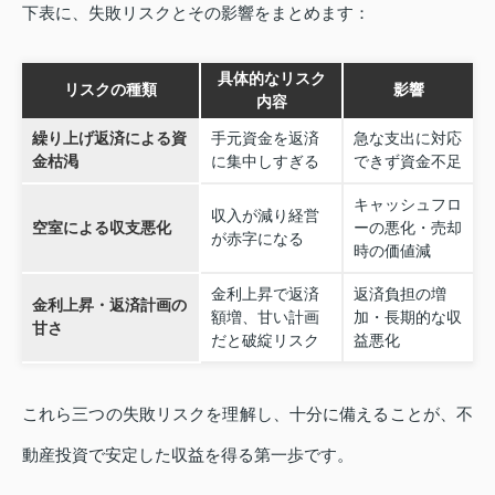
下表に、失敗リスクとその影響をまとめます：
具体的なリスク
リスクの種類
影響
内容
繰り上げ返済による資
手元資金を返済
急な支出に対応
金枯渇
に集中しすぎる
できず資金不足
キャッシュフロ
収入が減り経営
空室による収支悪化
ーの悪化・売却
が赤字になる
時の価値減
金利上昇で返済
返済負担の増
金利上昇・返済計画の
額増、甘い計画
加・長期的な収
甘さ
だと破綻リスク
益悪化
これら三つの失敗リスクを理解し、十分に備えることが、不
動産投資で安定した収益を得る第一歩です。