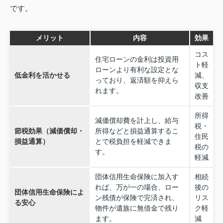
です。
メリット
内容
効果
コス
住宅ローンの金利は投資用
ト軽
ローンより有利な設定とな
低金利を活かせる
減、
っており、返済額を抑えら
収支
れます。
改善
所得
減価償却費を計上し、給与
税・
節税効果（減価償却・
所得などと損益通算するこ
住民
損益通算）
とで税負担を軽減できま
税の
す。
軽減
団体信用生命保険に加入す
相続
れば、万が一の場合、ロー
後の
団体信用生命保険によ
ン残債が保険で完済され、
リス
る安心
物件が遺族に無借金で残り
ク軽
ます。
減