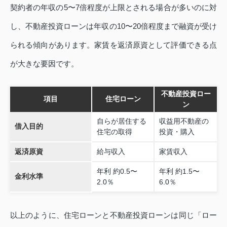
契約者の年収の5〜7倍程度が上限とされる場合が多いのに対
し、不動産投資ローンは年収の10〜20倍程度まで融資が受け
られる傾向があります。家賃を返済原資として評価できる点
が大きな要因です。
不動産投資ロー
項目
住宅ローン
ン
自らが居住する
収益用不動産の
借入目的
住宅の取得
投資・購入
返済原資
給与収入
家賃収入
年利 約0.5〜
年利 約1.5〜
金利水準
2.0％
6.0％
以上のように、住宅ローンと不動産投資ローンは同じ「ロー