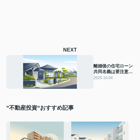
NEXT
離婚後の住宅ローン
共同名義は要注意！
売却やトラブル回避
2025.10.04
のコツを解説
”不動産投資”おすすめ記事