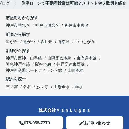
ブログ
住宅ローンで不動産投資は可能？メリットや失敗例も紹介
市区町村から探す
神戸市垂水区
神戸市須磨区
神戸市中央区
町名から探す
星が丘
竜が台
多井畑
御幸通
つつじが丘
沿線から探す
神戸市西神・山手線
山陽電鉄本線
東海道本線
阪急神戸本線
阪神本線
神戸高速東西線
神戸新交通ポートアイランド線
山陽本線
駅から探す
三ノ宮
名谷
妙法寺
山陽垂水
垂水
株式会社ＶａｎＬｕｇｎａ
078-958-7779
お問い合わせ