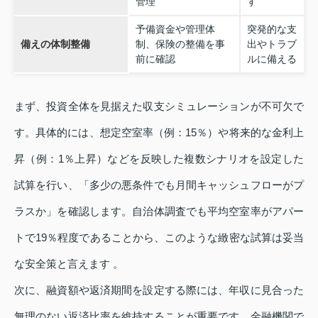
管理
す
予備資金や管理体
突発的な支
備えの体制整備
制、保険の整備を事
出やトラブ
前に確認
ルに備える
まず、投資全体を見据えた収支シミュレーションが不可欠で
す。具体的には、想定空室率（例：15％）や将来的な金利上
昇（例：1％上昇）などを反映した複数シナリオを設定した
試算を行い、「多少の悪条件でも月間キャッシュフローがプ
ラスか」を確認します。自治体調査でも平均空室率がアパー
トで19％程度であることから、このような緻密な試算は妥当
な安全策と言えます 。
次に、融資額や返済期間を設定する際には、年収に見合った
無理のない返済比率を維持することが重要です。金融機関で