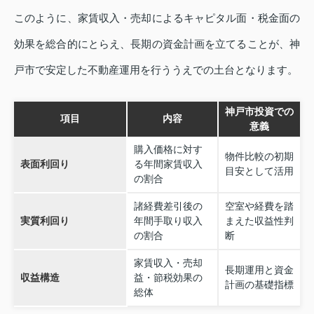
このように、家賃収入・売却によるキャピタル面・税金面の
効果を総合的にとらえ、長期の資金計画を立てることが、神
戸市で安定した不動産運用を行ううえでの土台となります。
神戸市投資での
項目
内容
意義
購入価格に対す
物件比較の初期
表面利回り
る年間家賃収入
目安として活用
の割合
諸経費差引後の
空室や経費を踏
実質利回り
年間手取り収入
まえた収益性判
の割合
断
家賃収入・売却
長期運用と資金
収益構造
益・節税効果の
計画の基礎指標
総体