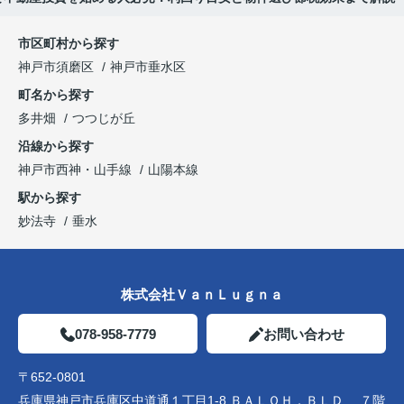
市区町村から探す
神戸市須磨区
神戸市垂水区
町名から探す
多井畑
つつじが丘
沿線から探す
神戸市西神・山手線
山陽本線
駅から探す
妙法寺
垂水
株式会社ＶａｎＬｕｇｎａ
078-958-7779
お問い合わせ
〒652-0801
兵庫県神戸市兵庫区中道通１丁目1-8 ＢＡＬＯＨ．ＢＬＤ ７階