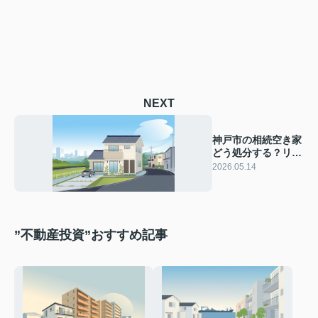
NEXT
神戸市の相続空き家
どう処分する？リス
クと対策を不動産の
2026.05.14
専門家が解説
”不動産投資”おすすめ記事