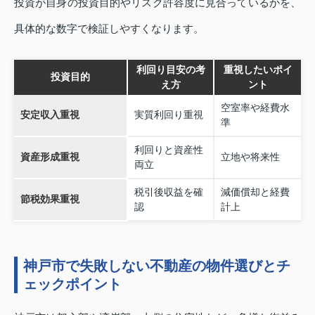
投資が自身の投資目的やリスク許容度に見合っているかを、
具体的な数字で検証しやすくなります。
利回り目安の考
重視したいポイ
投資目的
え方
ント
空室率や経費水
安定収入重視
実質利回り重視
準
利回りと資産性
資産形成重視
立地や将来性
両立
税引後収益を確
減価償却と経費
節税効果重視
認
計上
神戸市で失敗しない不動産の物件選びとチ
ェックポイント