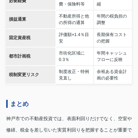
必要経費
費・保険料等
縮
不動産所得と他
年間の税負担の
損益通算
の所得の通算
調整
評価額×1.4％目
長期保有コスト
固定資産税
安
の把握
市街化区域に
年間キャッシュ
都市計画税
0.3％
フローに反映
制度改正・特例
余裕ある資金計
税制変更リスク
見直し
画の必要性
まとめ
神戸市での不動産投資では、表面利回りだけでなく、空室や
修繕、税金を差し引いた実質利回りを把握することが重要で