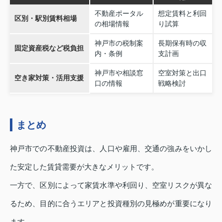
不動産ポータル
想定賃料と利回
区別・駅別賃料相場
の相場情報
り試算
神戸市の税制案
長期保有時の収
固定資産税など税負担
内・条例
支計画
神戸市や相談窓
空室対策と出口
空き家対策・活用支援
口の情報
戦略検討
まとめ
神戸市での不動産投資は、人口や雇用、交通の強みをいかし
た安定した賃貸需要が大きなメリットです。
一方で、区別によって家賃水準や利回り、空室リスクが異な
るため、目的に合うエリアと投資種別の見極めが重要になり
ます。