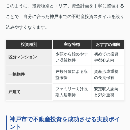
このように、投資種別とエリア、資金計画を丁寧に整理する
ことで、自分に合った神戸市での不動産投資スタイルを絞り
込みやすくなります。
投資種別
主な特徴
おすすめ傾向
少額から始めやす
初めての投資
区分マンション
い収益物件
や都心志向
戸数分散による収
資産形成重視
一棟物件
益確保
の長期保有
ファミリー向け長
安定収入志向
戸建て
期入居期待
と郊外重視
神戸市で不動産投資を成功させる実践ポイ
ント