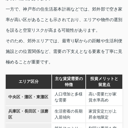
一方で、神戸市の住生活基本計画などでは、郊外部で空き家
率が高い区があることも示されており、エリアや物件の選別
を誤ると空室リスクが高まる可能性があります。
そのため、郊外エリアでは、最寄り駅からの距離や生活利便
施設との位置関係など、需要の下支えとなる要素を丁寧に見
極めることが重要です。
主な賃貸需要の
投資メリットと
エリア区分
特徴
留意点
人口増加と多様
高い需要だが家
中央区・灘区・東灘区
な需要
賃水準高め
兵庫区・長田区・須磨
生活密着の長期
家賃安定だが上
区
入居傾向
昇余地限定