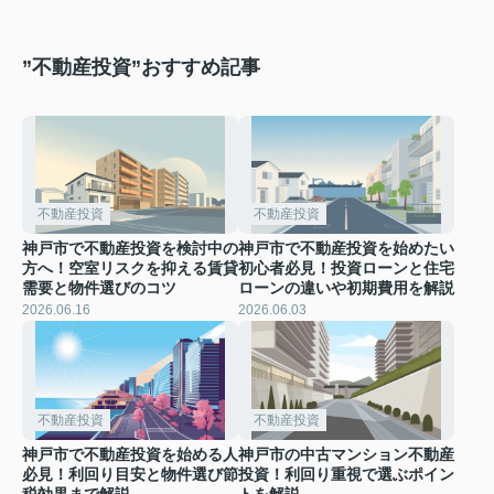
”不動産投資”おすすめ記事
不動産投資
不動産投資
神戸市で不動産投資を検討中の
神戸市で不動産投資を始めたい
方へ！空室リスクを抑える賃貸
初心者必見！投資ローンと住宅
需要と物件選びのコツ
ローンの違いや初期費用を解説
2026.06.16
2026.06.03
不動産投資
不動産投資
神戸市で不動産投資を始める人
神戸市の中古マンション不動産
必見！利回り目安と物件選び節
投資！利回り重視で選ぶポイン
税効果まで解説
トを解説