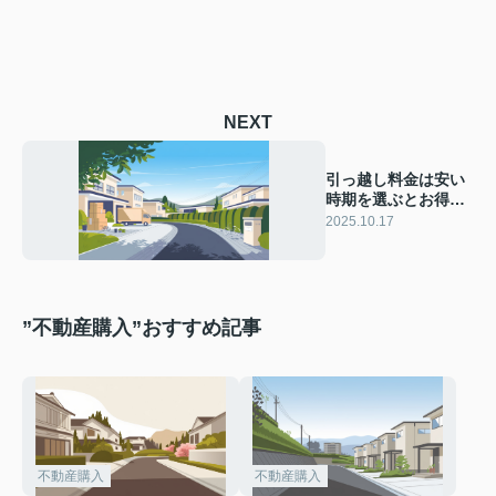
NEXT
引っ越し料金は安い
時期を選ぶとお得！
時期ごとの費用差や
2025.10.17
おすすめ月も紹介
”不動産購入”おすすめ記事
不動産購入
不動産購入