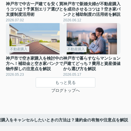
神戸市で中古一戸建てを安く買
神戸市で新婚夫婦が不動産購入
うコツは？予算別エリア選びと
を成功させるコツは？空き家バ
支援制度活用術
ンクと補助制度の活用術を解説
2026.07.02
2026.06.12
不動産購入
不動産購入
神戸市で空き家購入を検討中の
神戸市で暮らすならマンション
方へ！補助金と空き家バンクで
戸建てどっち？費用と資産価値
物件探しの注意点を解説
から選び方を解説
2026.05.23
2026.05.17
もっと見る
ブログトップへ
産購入をキャンセルしたいときの方法は？違約金の有無や注意点を解説