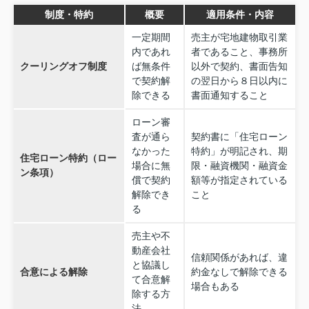
制度・特約
概要
適用条件・内容
一定期間
売主が宅地建物取引業
内であれ
者であること、事務所
クーリングオフ制度
ば無条件
以外で契約、書面告知
で契約解
の翌日から８日以内に
除できる
書面通知すること
ローン審
査が通ら
契約書に「住宅ローン
なかった
特約」が明記され、期
住宅ローン特約（ロー
場合に無
限・融資機関・融資金
ン条項）
償で契約
額等が指定されている
解除でき
こと
る
売主や不
動産会社
信頼関係があれば、違
と協議し
合意による解除
約金なしで解除できる
て合意解
場合もある
除する方
法