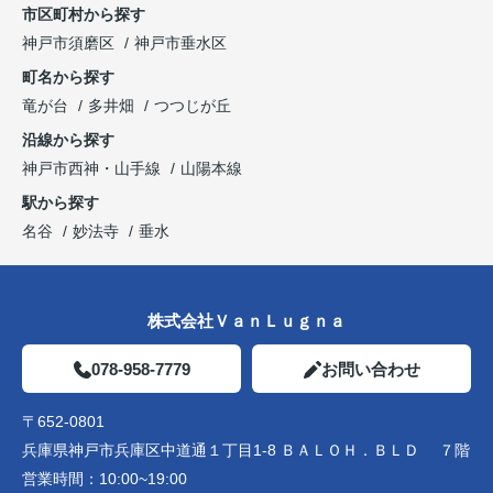
市区町村から探す
神戸市須磨区
神戸市垂水区
町名から探す
竜が台
多井畑
つつじが丘
沿線から探す
神戸市西神・山手線
山陽本線
駅から探す
名谷
妙法寺
垂水
株式会社ＶａｎＬｕｇｎａ
078-958-7779
お問い合わせ
〒652-0801
兵庫県神戸市兵庫区中道通１丁目1-8 ＢＡＬＯＨ．ＢＬＤ ７階
営業時間：
10:00~19:00