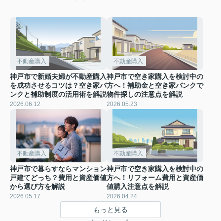
不動産購入
不動産購入
神戸市で新婚夫婦が不動産購入
神戸市で空き家購入を検討中の
を成功させるコツは？空き家バ
方へ！補助金と空き家バンクで
ンクと補助制度の活用術を解説
物件探しの注意点を解説
2026.06.12
2026.05.23
不動産購入
不動産購入
神戸市で暮らすならマンション
神戸市で空き家購入を検討中の
戸建てどっち？費用と資産価値
方へ！リフォーム費用と資産価
から選び方を解説
値購入注意点を解説
2026.05.17
2026.04.24
もっと見る