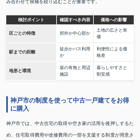
み合わせて候補を絞り込むことが重要です。
検討ポイント
確認すべき内容
価格への影響
土地の広さと単
区ごとの特徴
郊外か中心部か
価
徒歩かバス利用
利便性による価
駅までの距離
か
格差
坂の有無と周辺
暮らしやすさと
地形と環境
施設
割安感
神戸市の制度を使って中古一戸建てをお得
に購入
神戸市では、中古住宅の取得や空き家の活用を後押しするた
め、住宅取得費用や改修費用の一部を支援する制度が用意さ