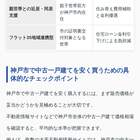
親子世帯双方
親世帯との近居・同居
住み替え費用補助
が神戸市内在
支援
と金利優遇
住
市の証明書交
住宅ローン金利引
フラット35地域連携型
付対象となる
下げによる負担減
世帯
神戸市で中古一戸建てを安く買うための具
体的なチェックポイント
神戸市で中古一戸建てを安く購入するには、まず販売価格が
妥当かどうかを見極めることが大切です。
不動産情報サイトなどで神戸市全体の中古一戸建て価格相場
を確認すると、平均的な水準が把握できます。
例えば、複数の大手不動産情報サイトでは、神戸市の中古一