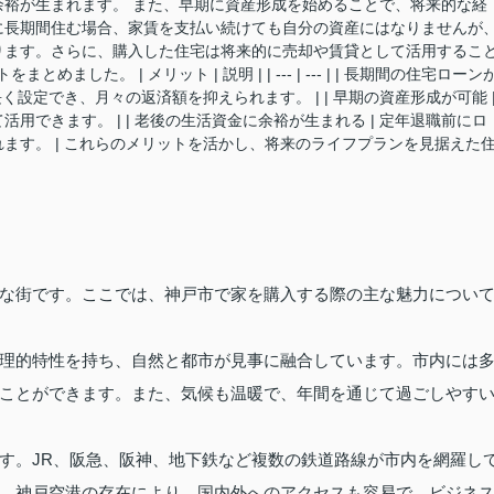
裕が生まれます。 また、早期に資産形成を始めることで、将来的な経
に長期間住む場合、家賃を支払い続けても自分の資産にはなりませんが
ります。さらに、購入した住宅は将来的に売却や賃貸として活用するこ
した。 | メリット | 説明 | | --- | --- | | 長期間の住宅ローン
く設定でき、月々の返済額を抑えられます。 | | 早期の資産形成が可能 
できます。 | | 老後の生活資金に余裕が生まれる | 定年退職前にロ
ます。 | これらのメリットを活かし、将来のライフプランを見据えた
な街です。ここでは、神戸市で家を購入する際の主な魅力につい
理的特性を持ち、自然と都市が見事に融合しています。市内には
ことができます。また、気候も温暖で、年間を通じて過ごしやす
す。JR、阪急、阪神、地下鉄など複数の鉄道路線が市内を網羅し
、神戸空港の存在により、国内外へのアクセスも容易で、ビジネ