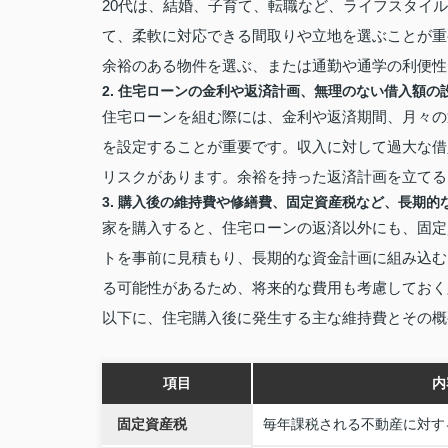
20代は、結婚、子育て、転職など、ライフスタイ
て、柔軟に対応できる間取りや立地を選ぶことが重
余裕のある物件を選ぶ、または通勤や通学の利便性
2. 住宅ローンの金利や返済計画、無理のない借入額の
住宅ローンを組む際には、金利や返済期間、月々の
を設定することが重要です。収入に対して過大な借
リスクがあります。余裕を持った返済計画を立てる
3. 購入後の維持費や修繕費、固定資産税など、長期的
家を購入すると、住宅ローンの返済以外にも、固定
トを事前に見積もり、長期的な資金計画に組み込む
る可能性があるため、将来的な費用も考慮しておく
以下に、住宅購入後に発生する主な維持費とその概
項目
内
固定資産税
毎年課税される不動産に対す