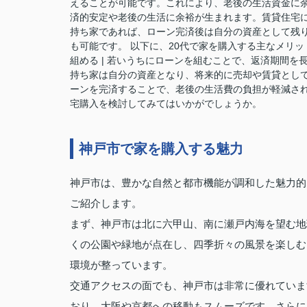
えることが可能です。これにより、老後の生活資金に余
済的安定や老後の生活に余裕が生まれます。賃貸住宅
持ち家であれば、ローン完済後は自分の資産として残
も可能です。 以下に、20代で家を購入する主なメリットをまとめま
組める | 若いうちにローンを組むことで、返済期間を長
持ち家は自分の資産となり、将来的に売却や賃貸として活用
ーンを完済することで、老後の生活費の負担が軽減され
宅購入を検討してみてはいかがでしょうか。
神戸市で家を購入する魅力
神戸市は、豊かな自然と都市機能が調和した魅力的
ご紹介します。
まず、神戸市は北に六甲山、南に瀬戸内海を望む地
くの公園や緑地が点在し、四季折々の風景を楽しむ
環境が整っています。
交通アクセスの面でも、神戸市は非常に優れていま
おり、大阪や京都への移動もスムーズです。さらに