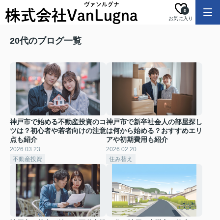
0
お気に入り
20代のブログ一覧
神戸市で始める不動産投資のコ
神戸市で新卒社会人の部屋探し
ツは？初心者や若者向けの注意
は何から始める？おすすめエリ
点も紹介
アや初期費用も紹介
2026.03.23
2026.02.20
不動産投資
住み替え