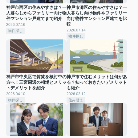
神戸市西区の住みやすさは？一
神戸市灘区の住みやすさは？一
人暮らしからファミリー向け物
人暮らし向け物件やファミリー
件マンション戸建てまで紹介
向け物件マンション戸建てを比
較
2026.07.16
2026.07.14
物件探し
物件探し
神戸市中央区で賃貸を検討中の
神戸市で住むメリットは何があ
方へ！三宮周辺の相場とメリッ
る？知っておきたいデメリット
トデメリットを紹介
も紹介
2026.04.10
2026.03.12
物件探し
住み替え