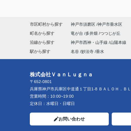
市区町村から探す
神戸市須磨区
神戸市垂水区
町名から探す
竜が台
多井畑
つつじが丘
沿線から探す
神戸市西神・山手線
山陽本線
駅から探す
名谷
妙法寺
垂水
株式会社ＶａｎＬｕｇｎａ
〒652-0801
兵庫県神戸市兵庫区中道通１丁目1-8 ＢＡＬＯＨ．Ｂ
営業時間：
10:00~19:00
定休日：
水曜日・日曜日
お問い合わせ