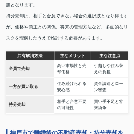
題となります。
持分売却は、相手と合意できない場合の選択肢となり得ます
が、価格や買主との関係、将来の管理方法など、多面的なリ
スクを理解したうえで検討する必要があります。
共有解消方法
主なメリット
主な注意点
高い市場性と売
引越しや住み替
全員で売却
却価格
えの負担
住み続けられる
資金調達とロー
一方が買い取る
安心感
ン審査
相手と合意不要
買い手不足と将
持分売却
の可能性
来紛争
神戸市で離婚後の不動産売却・持分売却を