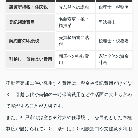
譲渡所得税・住民税
売却益への課税
税理士・税務署
名義変更・抵当
登記関連費用
司法書士
権抹消
売買契約書に貼
契約書の印紙税
税理士・税務署
付
新居への移転費
家計全体の資金
引越し・仮住まい費用
用
計画
不動産売却に伴い発生する費用は、税金や登記費用だけでな
く、引越し代や荷物の一時保管費用など生活面の支出も含め
て整理することが大切です。
また、神戸市では空き家対策や住環境向上を目的とした各種
制度が設けられており、条件により相談窓口や支援策を利用