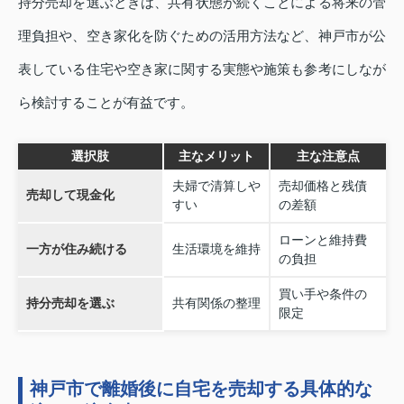
持分売却を選ぶときは、共有状態が続くことによる将来の管
理負担や、空き家化を防ぐための活用方法など、神戸市が公
表している住宅や空き家に関する実態や施策も参考にしなが
ら検討することが有益です。
選択肢
主なメリット
主な注意点
夫婦で清算しや
売却価格と残債
売却して現金化
すい
の差額
ローンと維持費
一方が住み続ける
生活環境を維持
の負担
買い手や条件の
持分売却を選ぶ
共有関係の整理
限定
神戸市で離婚後に自宅を売却する具体的な