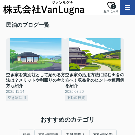
0
お気に入り
民泊のブログ一覧
空き家を貸別荘として始める方
空き家の活用方法に悩む田舎の
法は？メリットや利回りの考え
方へ！収益化のヒントや運用例
方も紹介
を紹介
2025.11.14
2025.07.20
空き家活用
不動産投資
おすすめのカテゴリ
相続
不動産売却
不動産購入
不動産投資