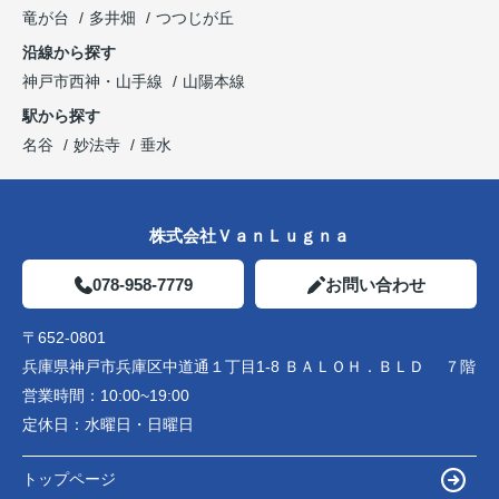
竜が台
多井畑
つつじが丘
沿線から探す
神戸市西神・山手線
山陽本線
駅から探す
名谷
妙法寺
垂水
株式会社ＶａｎＬｕｇｎａ
078-958-7779
お問い合わせ
〒652-0801
兵庫県神戸市兵庫区中道通１丁目1-8 ＢＡＬＯＨ．ＢＬＤ ７階
営業時間：
10:00~19:00
定休日：
水曜日・日曜日
トップページ