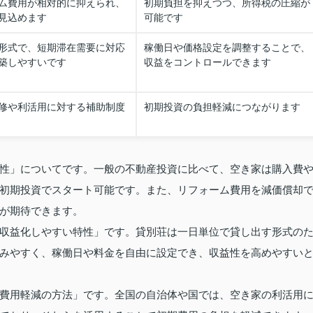
ム費用が相対的に抑えられ、
初期負担を抑えつつ、所得税の圧縮が
見込めます
可能です
形式で、短期滞在需要に対応
稼働日や価格設定を調整することで、
築しやすいです
収益をコントロールできます
修や利活用に対する補助制度
初期投資の負担軽減につながります
性」についてです。一般の不動産投資に比べて、空き家は購入費
初期投資でスタート可能です。また、リフォーム費用を減価償却
が期待できます。
収益化しやすい特性」です。貸別荘は一日単位で貸し出す形式の
みやすく、稼働日や料金を自由に設定でき、収益性を高めやすい
費用軽減の方法」です。全国の自治体や国では、空き家の利活用