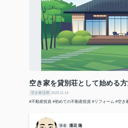
空き家を貸別荘として始める方
空き家活用
2025.11.14
#不動産投資
#初めての不動産投資
#リフォーム
#空き
瀧花 隆
筆者