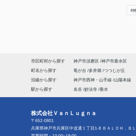
#
市区町村から探す
神戸市須磨区
神戸市垂水区
町名から探す
竜が台
多井畑
つつじが丘
沿線から探す
神戸市西神・山手線
山陽本線
駅から探す
名谷
妙法寺
垂水
株式会社ＶａｎＬｕｇｎａ
〒652-0801
兵庫県神戸市兵庫区中道通１丁目1-8 ＢＡＬＯＨ．Ｂ
営業時間：
10:00~19:00