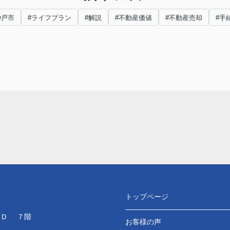
神戸市
#ライフプラン
#解説
#不動産価値
#不動産売却
#手
トップページ
ＬＤ ７階
お客様の声