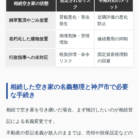
想定されるリス
早期対応のメリ
相続空き家の状態
ク
ット
景観悪化・害虫
近隣評価の悪化
雑草繁茂やごみ放置
発生
防止
倒壊危険・苦情
老朽化した建物放置
修繕費用の抑制
増加
税負担増・命令
固定資産税増額
行政指導への未対応
リスク
の回避
相続した空き家の名義整理と神戸市で必要
な手続き
相続で空き家を引き継いだ場合、まず検討したいのが相続登
記による名義変更です。
不動産の登記名義が故人のままでは、売却や担保設定などの