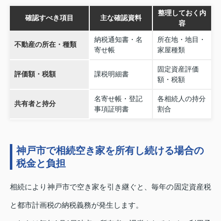
整理しておく内
確認すべき項目
主な確認資料
容
納税通知書・名
所在地・地目・
不動産の所在・種類
寄せ帳
家屋種類
固定資産評価
評価額・税額
課税明細書
額・税額
名寄せ帳・登記
各相続人の持分
共有者と持分
事項証明書
割合
神戸市で相続空き家を所有し続ける場合の
税金と負担
相続により神戸市で空き家を引き継ぐと、毎年の固定資産税
と都市計画税の納税義務が発生します。