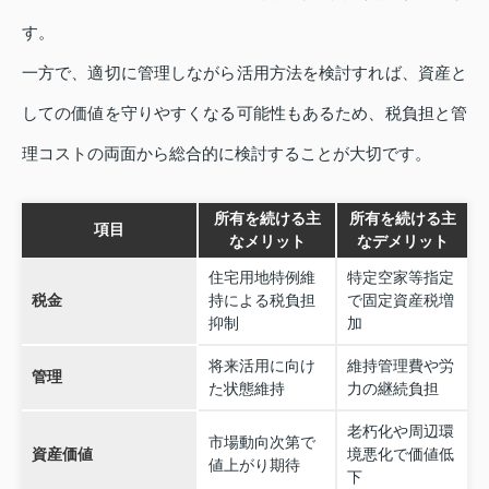
す。
一方で、適切に管理しながら活用方法を検討すれば、資産と
しての価値を守りやすくなる可能性もあるため、税負担と管
理コストの両面から総合的に検討することが大切です。
所有を続ける主
所有を続ける主
項目
なメリット
なデメリット
住宅用地特例維
特定空家等指定
税金
持による税負担
で固定資産税増
抑制
加
将来活用に向け
維持管理費や労
管理
た状態維持
力の継続負担
老朽化や周辺環
市場動向次第で
資産価値
境悪化で価値低
値上がり期待
下