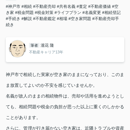
#神戸市
#相続
#不動産売却
#共有名義
#査定
#不動産価値
#空
き家
#税金問題
#税金対策
#ライフプラン
#名義変更
#相続登記
#手続き
#解説
#不動産鑑定
#相場
#空き家問題
#不動産売却手
続き
瀧花 隆
筆者
不動産キャリア13年
神戸市で相続した実家が空き家のままになっており、このま
ま放置してよいのか不安を感じていませんか。
名義が故人のままの相続物件は、売却や活用を進めようとし
ても、相続問題や税金の負担が思った以上に重くのしかかる
ことがあります。
さらに、管理が行き届かない空き家は、近隣トラブルや資産