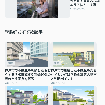
神戸市で賃貸の穴場
エリアはどこ？家賃
相場から見極めるポ
2026.06.26
イントを解説
”相続”おすすめ記事
相続
相続
神戸市で不動産を相続したらど
神戸市で相続した不動産を売る
うする？名義変更や税金関係の
タイミングは？税金対策の基本
流れと注意点を解説
と判断ポイント
2026.06.13
2026.05.01