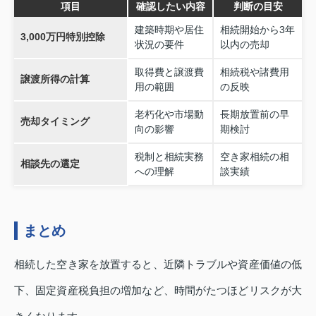
項目
確認したい内容
判断の目安
建築時期や居住
相続開始から3年
3,000万円特別控除
状況の要件
以内の売却
取得費と譲渡費
相続税や諸費用
譲渡所得の計算
用の範囲
の反映
老朽化や市場動
長期放置前の早
売却タイミング
向の影響
期検討
税制と相続実務
空き家相続の相
相談先の選定
への理解
談実績
まとめ
相続した空き家を放置すると、近隣トラブルや資産価値の低
下、固定資産税負担の増加など、時間がたつほどリスクが大