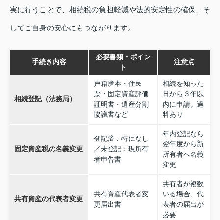
実に行うことで、相続税の負担軽減や法的安定性の確保、そ
してご自身の安心にもつながります。
必要書類・ポイン
手続き内容
注意点
ト
戸籍謄本・住民
相続を知った
票・固定資産評価
日から３年以
相続登記（法務局）
証明書・遺産分割
内に申請。過
協議書など
料あり
年内登記なら
登記済：特になし
翌年度から新
固定資産税の名義変更
／未登記：現所有
所有者へ名義
者申告書
変更
共有者が複数
共有資産代表者変
いる場合、代
共有資産の代表者変更
更届出書
表者の届出が
必要