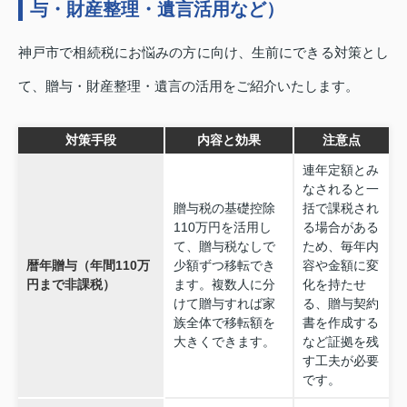
与・財産整理・遺言活用など）
神戸市で相続税にお悩みの方に向け、生前にできる対策とし
て、贈与・財産整理・遺言の活用をご紹介いたします。
対策手段
内容と効果
注意点
連年定額とみ
なされると一
贈与税の基礎控除
括で課税され
110万円を活用し
る場合がある
て、贈与税なしで
ため、毎年内
暦年贈与（年間110万
少額ずつ移転でき
容や金額に変
円まで非課税）
ます。複数人に分
化を持たせ
けて贈与すれば家
る、贈与契約
族全体で移転額を
書を作成する
大きくできます。
など証拠を残
す工夫が必要
です。