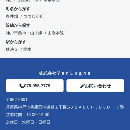
町名から探す
多井畑
つつじが丘
沿線から探す
神戸市西神・山手線
山陽本線
駅から探す
妙法寺
垂水
株式会社ＶａｎＬｕｇｎａ
078-958-7779
お問い合わせ
〒652-0801
兵庫県神戸市兵庫区中道通１丁目1-8 ＢＡＬＯＨ．ＢＬＤ ７階
営業時間：
10:00~19:00
定休日：
水曜日・日曜日