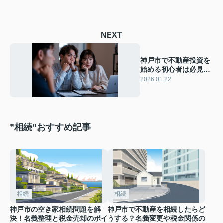
NEXT
神戸市で不動産投資を
始める初心者は必見！
注意点や利回り相場シ
2026.01.22
ミュレーションも紹介
”相続”おすすめ記事
相続
相続
神戸市の空き家相続問題を解
神戸市で不動産を相続したらど
決！名義整理と税金売却のポイ
うする？名義変更や税金関係の