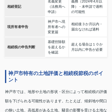
名義変更
義務（2024年4月以
相続登記
（法務局へ
降）・未申請で過料
申請）
の可能性
神戸市へ現
相続後３か月以内・
現所有者申告
所有者への
届出なければ過料
変更届
基礎控除額
超える場合は１０か
相続税の申告判断
を超えるか
月以内に申告が必要
を確認
神戸市特有の土地評価と相続税節税のポイ
ント
神戸市では、地形や土地の形状・区分によって相続税の評価
額を下げられる可能性があります。たとえば、傾斜地や間口
の狭い土地、高低差がある土地、騒音の影響を受ける土地な