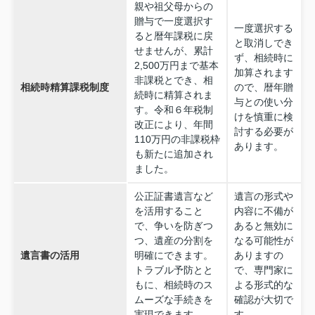
親や祖父母からの
贈与で一度選択す
一度選択する
ると暦年課税に戻
と取消しでき
せませんが、累計
ず、相続時に
2,500万円まで基本
加算されます
非課税とでき、相
相続時精算課税制度
ので、暦年贈
続時に精算されま
与との使い分
す。令和６年税制
けを慎重に検
改正により、年間
討する必要が
110万円の非課税枠
あります。
も新たに追加され
ました。
公正証書遺言など
遺言の形式や
を活用すること
内容に不備が
で、争いを防ぎつ
あると無効に
つ、遺産の分割を
なる可能性が
遺言書の活用
明確にできます。
ありますの
トラブル予防とと
で、専門家に
もに、相続時のス
よる形式的な
ムーズな手続きを
確認が大切で
実現できます。
す。