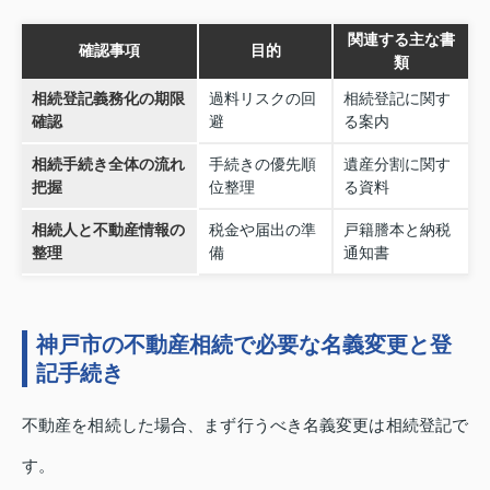
関連する主な書
確認事項
目的
類
相続登記義務化の期限
過料リスクの回
相続登記に関す
確認
避
る案内
相続手続き全体の流れ
手続きの優先順
遺産分割に関す
把握
位整理
る資料
相続人と不動産情報の
税金や届出の準
戸籍謄本と納税
整理
備
通知書
神戸市の不動産相続で必要な名義変更と登
記手続き
不動産を相続した場合、まず行うべき名義変更は相続登記で
す。