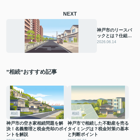
NEXT
神戸市のリースバ
ックとは？仕組み
とメリットデメリ
2026.06.14
ットを解説
”相続”おすすめ記事
相続
相続
神戸市の空き家相続問題を解
神戸市で相続した不動産を売る
決！名義整理と税金売却のポイ
タイミングは？税金対策の基本
ントを解説
と判断ポイント