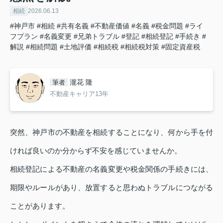
相続
2026.06.13
#神戸市
#相続
#共有名義
#不動産価値
#名義
#税金問題
#ライ
フプラン
#名義変更
#兄弟トラブル
#登記
#相続登記
#手続き
#
解説
#相続問題
#土地評価
#相続税
#相続税対策
#固定資産税
瀧花 隆
筆者
不動産キャリア13年
突然、神戸市の不動産を相続することになり、何から手を付
ければ良いのか分からず不安を感じていませんか。
相続登記による不動産の名義変更や税金関係の手続きには、
期限やルールがあり、放置すると思わぬトラブルにつながる
ことがあります。