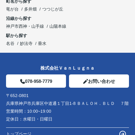
町名から探す
竜が台
多井畑
つつじが丘
沿線から探す
神戸市西神・山手線
山陽本線
駅から探す
名谷
妙法寺
垂水
株式会社ＶａｎＬｕｇｎａ
078-958-7779
お問い合わせ
〒652-0801
兵庫県神戸市兵庫区中道通１丁目1-8 ＢＡＬＯＨ．ＢＬＤ ７階
営業時間：
10:00~19:00
定休日：
水曜日・日曜日
トップページ