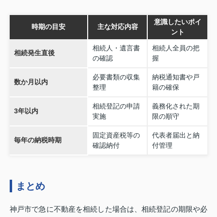
意識したいポイ
時期の目安
主な対応内容
ント
相続人・遺言書
相続人全員の把
相続発生直後
の確認
握
必要書類の収集
納税通知書や戸
数か月以内
整理
籍の確保
相続登記の申請
義務化された期
3年以内
実施
限の順守
固定資産税等の
代表者届出と納
毎年の納税時期
確認納付
付管理
まとめ
神戸市で急に不動産を相続した場合は、相続登記の期限や必