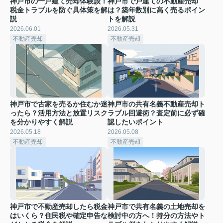
神戸市の一戸建て売却体験談！
神戸市で戸建ての不動産売却
税金トラブルを防ぐ具体策を解
は？築年数別に高く売るポイン
説
トを解説
2026.06.01
2026.05.31
不動産売却
不動産売却
神戸市で古家を売るか住むか迷
神戸市の共有名義不動産売却ト
ったら？活用方法と放置リスク
ラブル回避術？査定前に必ず確
を分かりやすく解説
認したいポイント
2026.05.18
2026.05.08
不動産売却
不動産売却
神戸市で不動産売却したら税金
神戸市で共有名義の土地売却を
はいくら？住民税や確定申告な
検討中の方へ！持分の方法やト