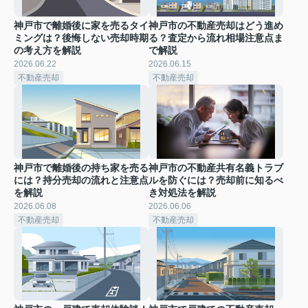
神戸市で離婚後に家を売るタイ
神戸市の不動産売却はどう進め
ミングは？後悔しない売却時期
る？査定から流れ相場注意点ま
の考え方を解説
で解説
2026.06.22
2026.06.15
不動産売却
不動産売却
神戸市で離婚後の持ち家を売る
神戸市の不動産共有名義トラブ
には？持分売却の流れと注意点
ルを防ぐには？売却前に知るべ
を解説
き対処法を解説
2026.06.08
2026.06.06
不動産売却
不動産売却