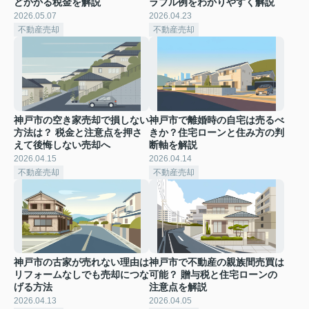
どかかる税金を解説
ラブル例をわかりやすく解説
2026.05.07
2026.04.23
不動産売却
不動産売却
神戸市の空き家売却で損しない
神戸市で離婚時の自宅は売るべ
方法は？ 税金と注意点を押さ
きか？住宅ローンと住み方の判
えて後悔しない売却へ
断軸を解説
2026.04.15
2026.04.14
不動産売却
不動産売却
神戸市の古家が売れない理由は
神戸市で不動産の親族間売買は
リフォームなしでも売却につな
可能？ 贈与税と住宅ローンの
げる方法
注意点を解説
2026.04.13
2026.04.05