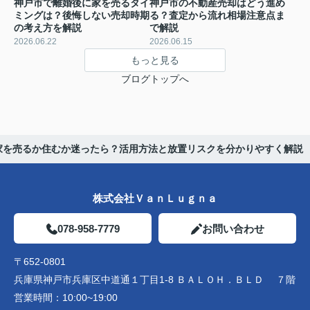
神戸市で離婚後に家を売るタイ
神戸市の不動産売却はどう進め
ミングは？後悔しない売却時期
る？査定から流れ相場注意点ま
の考え方を解説
で解説
2026.06.22
2026.06.15
もっと見る
ブログトップへ
家を売るか住むか迷ったら？活用方法と放置リスクを分かりやすく解説
株式会社ＶａｎＬｕｇｎａ
078-958-7779
お問い合わせ
〒652-0801
兵庫県神戸市兵庫区中道通１丁目1-8 ＢＡＬＯＨ．ＢＬＤ ７階
営業時間：
10:00~19:00