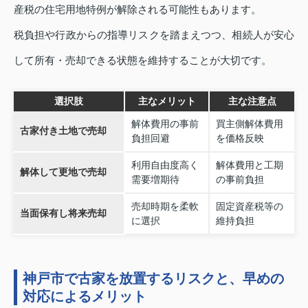
産税の住宅用地特例が解除される可能性もあります。
税負担や行政からの指導リスクを踏まえつつ、相続人が安心
して所有・売却できる状態を維持することが大切です。
選択肢
主なメリット
主な注意点
解体費用の事前
買主側解体費用
古家付き土地で売却
負担回避
を価格反映
利用自由度高く
解体費用と工期
解体して更地で売却
需要増期待
の事前負担
売却時期を柔軟
固定資産税等の
当面保有し将来売却
に選択
維持負担
神戸市で古家を放置するリスクと、早めの
対応によるメリット