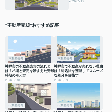
エリア比較で自分に合
2026.05.19
う良いエリアを見極め
る方法
”不動産売却”おすすめ記事
不動産売却
不動産売却
神戸市の不動産売却の流れと
神戸市で不動産が売れない理由
は？相場と査定を踏まえた売却
は？対処法を整理してスムーズ
時期の考え方
な処分を目指す
2026.08.04
2026.06.30
不動産売却
不動産売却