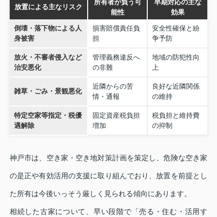
所有者が負う可
早期対応の主な
放置による主なリスク
能性
効果
倒壊・落下物による人
損害賠償責任負
安全性確保と紛
身被害
担
争予防
放火・不審者侵入など
管理義務違反へ
地域の防犯性向
治安悪化
の非難
上
近隣からの苦
良好な近隣関係
雑草・ごみ・景観悪化
情・通報
の維持
特定空家等指定・税優
固定資産税負担
税負担と維持費
遇解除
増加
の抑制
神戸市は、空き家・空き地対策計画を策定し、危険な空き家
の是正や有効活用の支援に取り組んでおり、放置を前提とし
た所有は今後いっそう厳しく見られる傾向にあります。
相続した古家について、早い段階で「売る・住む・活用す