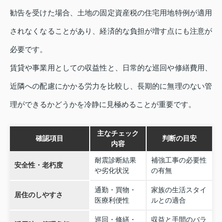
勧告を受けた場合、土地の固定資産税の住宅用地特例が適用
されなくなることがあり、経済的な負担が増す点にも注意が
必要です。
賃貸や事業用としての収益性と、日常的な巡回や修繕費用、
近隣への配慮にかかる労力を比較し、長期的に無理のない管
理ができるかどうかを冷静に見極めることが重要です。
主なチェック
確認項目
判断の目安
内容
耐震診断結果
補強工事の必要性
安全性・老朽度
や劣化状況
の有無
通勤・買物・
家族の生活スタイ
居住のしやすさ
医療利便性
ルとの適合
巡回・修繕・
収益と手間のバラ