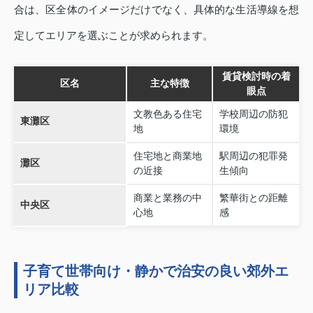
合は、区全体のイメージだけでなく、具体的な生活導線を想
定してエリアを選ぶことが求められます。
賃貸検討時の着
区名
主な特徴
眼点
文教色ある住宅
学校周辺の防犯
東灘区
地
環境
住宅地と商業地
駅周辺の犯罪発
灘区
の近接
生傾向
商業と業務の中
繁華街との距離
中央区
心地
感
子育て世帯向け・静かで治安の良い郊外エ
リア比較