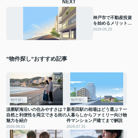
NEXT
神戸市で不動産投資
を始めるメリット
は？区別のおすすめ
2026.05.20
エリアを解説
”物件探し”おすすめ記事
物件探し
物件探し
須磨駅海沿いの住みやすさは？
新長田駅の相場はどう選ぶ？一
自然と利便性を両立できる街の
人暮らしからファミリー向け物
魅力を紹介
件マンション戸建てまで解説
2026.08.01
2026.07.31