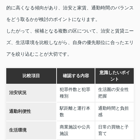
的に高くなる傾向があり、治安と家賃、通勤時間のバランス
をどう取るかが検討のポイントになります。
したがって、候補となる複数の区について、治安と賃貸ニー
ズ、生活環境を比較しながら、自身の優先順位に合ったエリ
アを絞り込むことが大切です。
意識したいポイ
比較項目
確認する内容
ント
犯罪件数と犯罪
生活圏の安全性
治安状況
種別
把握
駅距離と運行本
通勤時間と負担
通勤利便性
数
感
商業施設や公共
日常の買物と子
生活環境
施設
育て