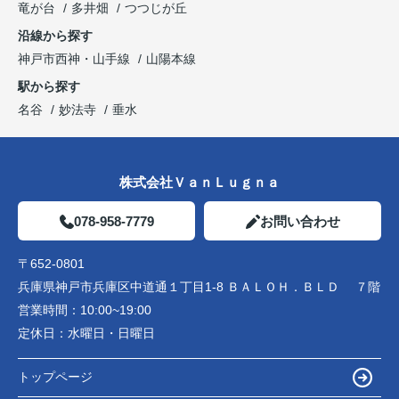
竜が台
多井畑
つつじが丘
沿線から探す
神戸市西神・山手線
山陽本線
駅から探す
名谷
妙法寺
垂水
株式会社ＶａｎＬｕｇｎａ
078-958-7779
お問い合わせ
〒652-0801
兵庫県神戸市兵庫区中道通１丁目1-8 ＢＡＬＯＨ．ＢＬＤ ７階
営業時間：
10:00~19:00
定休日：
水曜日・日曜日
トップページ