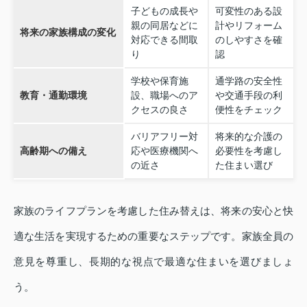
子どもの成長や
可変性のある設
親の同居などに
計やリフォーム
将来の家族構成の変化
対応できる間取
のしやすさを確
り
認
学校や保育施
通学路の安全性
教育・通勤環境
設、職場へのア
や交通手段の利
クセスの良さ
便性をチェック
バリアフリー対
将来的な介護の
高齢期への備え
応や医療機関へ
必要性を考慮し
の近さ
た住まい選び
家族のライフプランを考慮した住み替えは、将来の安心と快
適な生活を実現するための重要なステップです。家族全員の
意見を尊重し、長期的な視点で最適な住まいを選びましょ
う。