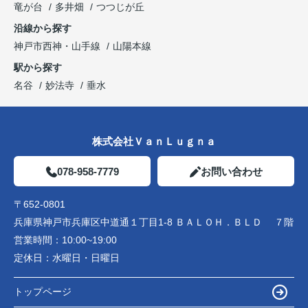
竜が台
多井畑
つつじが丘
沿線から探す
神戸市西神・山手線
山陽本線
駅から探す
名谷
妙法寺
垂水
株式会社ＶａｎＬｕｇｎａ
078-958-7779
お問い合わせ
〒652-0801
兵庫県神戸市兵庫区中道通１丁目1-8 ＢＡＬＯＨ．ＢＬＤ ７階
営業時間：
10:00~19:00
定休日：
水曜日・日曜日
トップページ