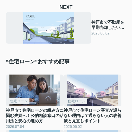
NEXT
神戸市で不動産を
早期売却したい方
必見！業者選びの
2025.08.02
コツも紹介
”住宅ローン”おすすめ記事
住宅ローン
住宅ローン
神戸市で住宅ローンの組み方に
神戸市で住宅ローン審査が通ら
悩む夫婦へ！公的相談窓口の活
ない理由は？通らない人の改善
用法と安心の進め方
策と見直しポイント
2026.07.04
2026.06.02