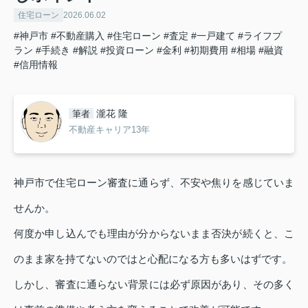
住宅ローン
2026.06.02
#神戸市
#不動産購入
#住宅ローン
#査定
#一戸建て
#ライフプ
ラン
#手続き
#解説
#投資ローン
#金利
#初期費用
#相場
#融資
#信用情報
瀧花 隆
筆者
不動産キャリア13年
神戸市で住宅ローン審査に通らず、不安や焦りを感じていま
せんか。
何度か申し込んでも理由が分からないまま否決が続くと、こ
のまま家を持てないのではと心配になる方も多いはずです。
しかし、審査に通らない背景には必ず原因があり、その多く