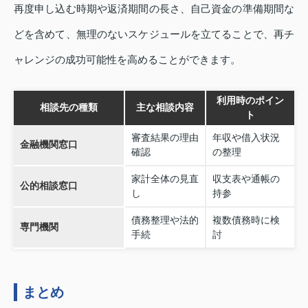
再度申し込む時期や返済期間の長さ、自己資金の準備期間な
どを含めて、無理のないスケジュールを立てることで、再チ
ャレンジの成功可能性を高めることができます。
利用時のポイン
相談先の種類
主な相談内容
ト
審査結果の理由
年収や借入状況
金融機関窓口
確認
の整理
家計全体の見直
収支表や通帳の
公的相談窓口
し
持参
債務整理や法的
複数債務時に検
専門機関
手続
討
まとめ