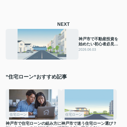
NEXT
神戸市で不動産投資を
始めたい初心者必見！
投資ローンと住宅ロー
2026.06.03
ンの違いや初期費用を
解説
”住宅ローン”おすすめ記事
住宅ローン
住宅ローン
神戸市で住宅ローンの組み方に
神戸市で迷う住宅ローン選び？