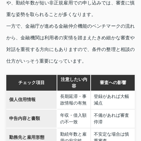
や、勤続年数が短い非正規雇用での申し込みでは、審査に慎
重な姿勢を取られることが多くなります。
一方で、金融庁が進める金融仲介機能のベンチマークの流れ
から、金融機関は利用者の実情を踏まえたきめ細かな審査や
対話を重視する方向にもありますので、条件の整理と相談の
仕方がいっそう重要になっています。
注意したい内
チェック項目
審査への影響
容
長期延滞・事
登録があれば大幅
個人信用情報
故情報の有無
減点
年収・借入額
不備があれば審査
申告内容と書類
の不一致
停滞
勤続年数と雇
不安定な場合は慎
勤務先と雇用形態
用の安定性
重審査