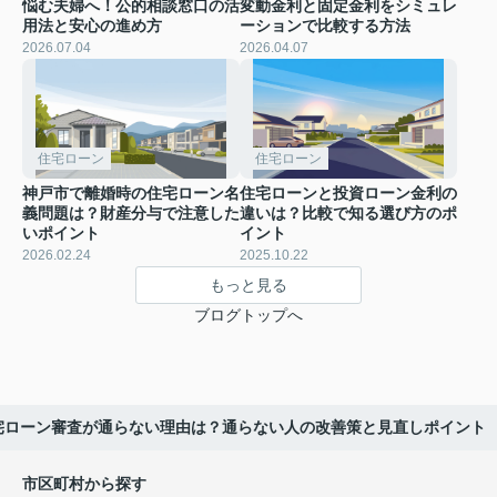
悩む夫婦へ！公的相談窓口の活
変動金利と固定金利をシミュレ
用法と安心の進め方
ーションで比較する方法
2026.07.04
2026.04.07
住宅ローン
住宅ローン
神戸市で離婚時の住宅ローン名
住宅ローンと投資ローン金利の
義問題は？財産分与で注意した
違いは？比較で知る選び方のポ
いポイント
イント
2026.02.24
2025.10.22
もっと見る
ブログトップへ
宅ローン審査が通らない理由は？通らない人の改善策と見直しポイント
市区町村から探す