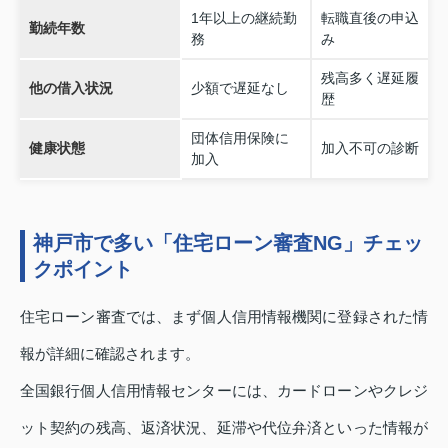
1年以上の継続勤
転職直後の申込
勤続年数
務
み
残高多く遅延履
他の借入状況
少額で遅延なし
歴
団体信用保険に
健康状態
加入不可の診断
加入
神戸市で多い「住宅ローン審査NG」チェッ
クポイント
住宅ローン審査では、まず個人信用情報機関に登録された情
報が詳細に確認されます。
全国銀行個人信用情報センターには、カードローンやクレジ
ット契約の残高、返済状況、延滞や代位弁済といった情報が