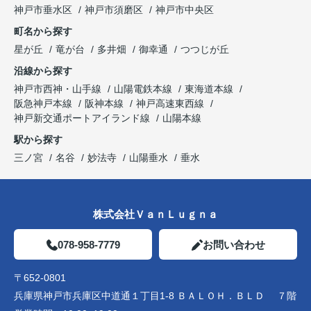
神戸市垂水区
神戸市須磨区
神戸市中央区
町名から探す
星が丘
竜が台
多井畑
御幸通
つつじが丘
沿線から探す
神戸市西神・山手線
山陽電鉄本線
東海道本線
阪急神戸本線
阪神本線
神戸高速東西線
神戸新交通ポートアイランド線
山陽本線
駅から探す
三ノ宮
名谷
妙法寺
山陽垂水
垂水
株式会社ＶａｎＬｕｇｎａ
078-958-7779
お問い合わせ
〒652-0801
兵庫県神戸市兵庫区中道通１丁目1-8 ＢＡＬＯＨ．ＢＬＤ ７階