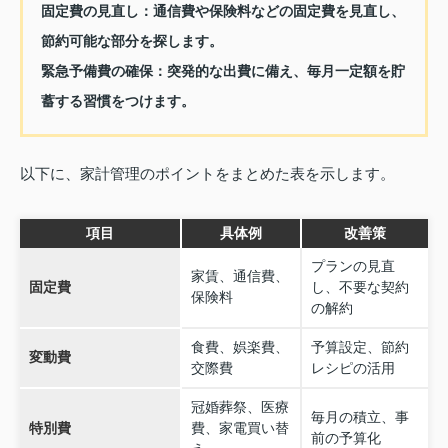
固定費の見直し：
通信費や保険料などの固定費を見直し、
節約可能な部分を探します。
緊急予備費の確保：
突発的な出費に備え、毎月一定額を貯
蓄する習慣をつけます。
以下に、家計管理のポイントをまとめた表を示します。
項目
具体例
改善策
プランの見直
家賃、通信費、
固定費
し、不要な契約
保険料
の解約
食費、娯楽費、
予算設定、節約
変動費
交際費
レシピの活用
冠婚葬祭、医療
毎月の積立、事
特別費
費、家電買い替
前の予算化