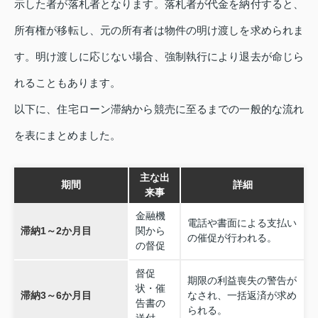
示した者が落札者となります。落札者が代金を納付すると、
所有権が移転し、元の所有者は物件の明け渡しを求められま
す。明け渡しに応じない場合、強制執行により退去が命じら
れることもあります。
以下に、住宅ローン滞納から競売に至るまでの一般的な流れ
を表にまとめました。
主な出
期間
詳細
来事
金融機
電話や書面による支払い
滞納1～2か月目
関から
の催促が行われる。
の督促
督促
期限の利益喪失の警告が
状・催
滞納3～6か月目
なされ、一括返済が求め
告書の
られる。
送付