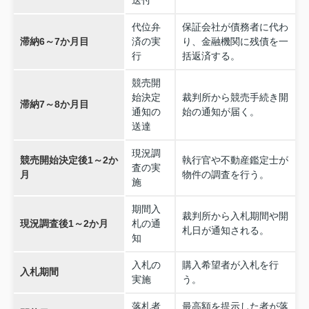
代位弁
保証会社が債務者に代わ
滞納6～7か月目
済の実
り、金融機関に残債を一
行
括返済する。
競売開
始決定
裁判所から競売手続き開
滞納7～8か月目
通知の
始の通知が届く。
送達
現況調
競売開始決定後1～2か
執行官や不動産鑑定士が
査の実
月
物件の調査を行う。
施
期間入
裁判所から入札期間や開
現況調査後1～2か月
札の通
札日が通知される。
知
入札の
購入希望者が入札を行
入札期間
実施
う。
落札者
最高額を提示した者が落