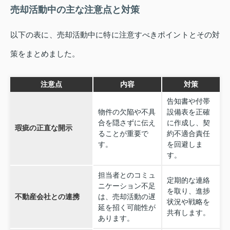
売却活動中の主な注意点と対策
以下の表に、売却活動中に特に注意すべきポイントとその対
策をまとめました。
注意点
内容
対策
告知書や付帯
物件の欠陥や不具
設備表を正確
合を隠さずに伝え
に作成し、契
瑕疵の正直な開示
ることが重要で
約不適合責任
す。
を回避しま
す。
担当者とのコミュ
定期的な連絡
ニケーション不足
を取り、進捗
不動産会社との連携
は、売却活動の遅
状況や戦略を
延を招く可能性が
共有します。
あります。