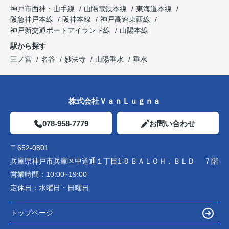
神戸市西神・山手線
山陽電鉄本線
東海道本線
阪急神戸本線
阪神本線
神戸高速東西線
神戸新交通ポートアイランド線
山陽本線
駅から探す
三ノ宮
名谷
妙法寺
山陽垂水
垂水
株式会社ＶａｎＬｕｇｎａ
078-958-7779
お問い合わせ
〒652-0801
兵庫県神戸市兵庫区中道通１丁目1-8 ＢＡＬＯＨ．ＢＬＤ ７階
営業時間：
10:00~19:00
定休日：
水曜日・日曜日
トップページ