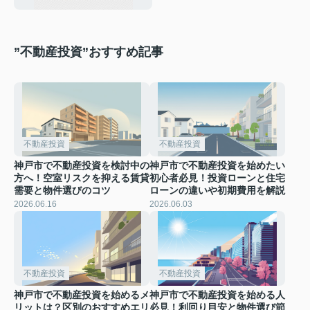
”不動産投資”おすすめ記事
不動産投資
不動産投資
神戸市で不動産投資を検討中の
神戸市で不動産投資を始めたい
方へ！空室リスクを抑える賃貸
初心者必見！投資ローンと住宅
需要と物件選びのコツ
ローンの違いや初期費用を解説
2026.06.16
2026.06.03
不動産投資
不動産投資
神戸市で不動産投資を始めるメ
神戸市で不動産投資を始める人
リットは？区別のおすすめエリ
必見！利回り目安と物件選び節