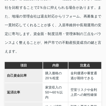
社を比較することで2％台に抑えられる場合があります。ま
た、地場の管理会社は退去対応からリフォーム、再募集まで
一貫対応してくれることが多く、入居率維持や長期運用の安
定に寄与します。資金面・制度活用・管理体制の三点をバラ
ンスよく整えることが、神戸市での不動産投資成功の鍵と言
えます。
項目
内容
注意点
購入価格の
金利優遇や審査通
自己資金比率
20％程度
過が期待できる
家賃収入の
空室リスクや金利
返済比率
50〜60％以
上昇への耐性確保
内