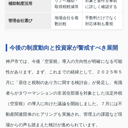
リノベ補助・
対象と要件を事前
補助制度活用
取得税軽減等
に詳しく確認する
地場会社を複
手数料だけでなく
管理会社選び
数比較
対応体制も重視
今後の制度動向と投資家が警戒すべき展開
神戸市では、今後「空室税」導入の方向性が明確になる可能
性があります。まず、これまでの経緯として、２０２５年５
月に「居住と税制のあり方に関する検討会」が発足し、有識
者らがタワーマンションの非居住部屋を対象とした法定外税
（空室税）の導入に向けた議論を開始しました。７月には不
動産関連団体のヒアリングも実施され、管理上の課題など現
場からの声も踏まえた検討が進められています。