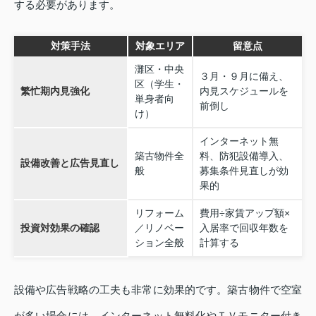
する必要があります。
対策手法
対象エリア
留意点
灘区・中央
３月・９月に備え、
区（学生・
繁忙期内見強化
内見スケジュールを
単身者向
前倒し
け）
インターネット無
築古物件全
料、防犯設備導入、
設備改善と広告見直し
般
募集条件見直しが効
果的
リフォーム
費用÷家賃アップ額×
投資対効果の確認
／リノベー
入居率で回収年数を
ション全般
計算する
設備や広告戦略の工夫も非常に効果的です。築古物件で空室
が多い場合には、インターネット無料化やＴＶモニター付き