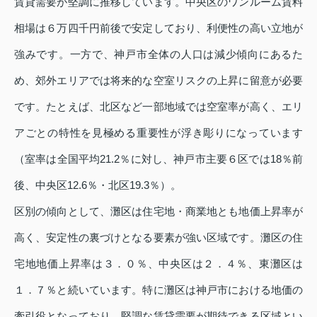
賃貸需要が堅調に推移しています。中央区のワンルーム賃料
相場は６万四千円前後で安定しており、利便性の高い立地が
強みです。一方で、神戸市全体の人口は減少傾向にあるた
め、郊外エリアでは将来的な空室リスクの上昇に留意が必要
です。たとえば、北区など一部地域では空室率が高く、エリ
アごとの特性を見極める重要性が浮き彫りになっています
（室率は全国平均21.2％に対し、神戸市主要６区では18％前
後、中央区12.6％・北区19.3％）。
区別の傾向として、灘区は住宅地・商業地とも地価上昇率が
高く、安定性の裏づけとなる要素が強い区域です。灘区の住
宅地地価上昇率は３．０％、中央区は２．４％、東灘区は
１．７％と続いています。特に灘区は神戸市における地価の
牽引役となっており、堅調な賃貸需要が期待できる区域とい