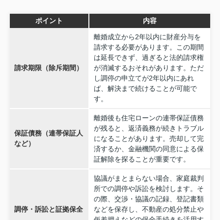
ポイント
内容
離婚成立から2年以内に財産分与を
請求する必要があります。この期間
は延長できず、過ぎると法的請求権
請求期限（除斥期間）
が消滅するおそれがあります。ただ
し調停の申立てが2年以内にあれ
ば、解決まで続けることが可能で
す。
離婚後も住宅ローンの連帯保証債務
が残ると、返済義務が続きトラブル
保証債務（連帯保証人
になることがあります。売却して完
など）
済するか、金融機関の同意による保
証解除を探ることが重要です。
協議がまとまらない場合、家庭裁判
所での調停や訴訟を検討します。そ
の際、交渉・協議の記録、登記書類
調停・訴訟と証拠保全
などを保存し、不動産の処分禁止や
仮差押えなどの保全手続きを活用す