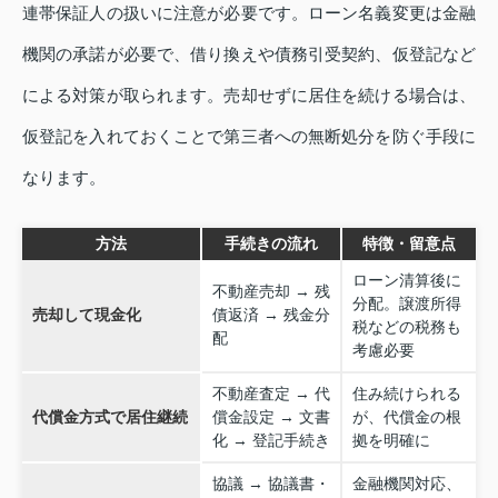
連帯保証人の扱いに注意が必要です。ローン名義変更は金融
機関の承諾が必要で、借り換えや債務引受契約、仮登記など
による対策が取られます。売却せずに居住を続ける場合は、
仮登記を入れておくことで第三者への無断処分を防ぐ手段に
なります。
方法
手続きの流れ
特徴・留意点
ローン清算後に
不動産売却 → 残
分配。譲渡所得
売却して現金化
債返済 → 残金分
税などの税務も
配
考慮必要
不動産査定 → 代
住み続けられる
代償金方式で居住継続
償金設定 → 文書
が、代償金の根
化 → 登記手続き
拠を明確に
協議 → 協議書・
金融機関対応、