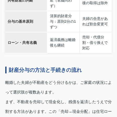
共有財産の判断
産（名義問わ
後の取得は除外
ず）
清算的財産分
夫婦の合意があ
分与の基本原則
与：原則2分の1
れば割合変更可
ずつ
売却・代償分
返済義務は離婚
ローン・共有名義
割・借り換えで
後も継続
対応
財産分与の方法と手続きの流れ
離婚した夫婦が不動産をどう分けるかは、ご家庭の状況によ
って選択肢が複数あります。
まず、不動産を売却して現金化し、残債を返済したうえで分
割する方法があります。この「売却→現金分配」は住宅ロー