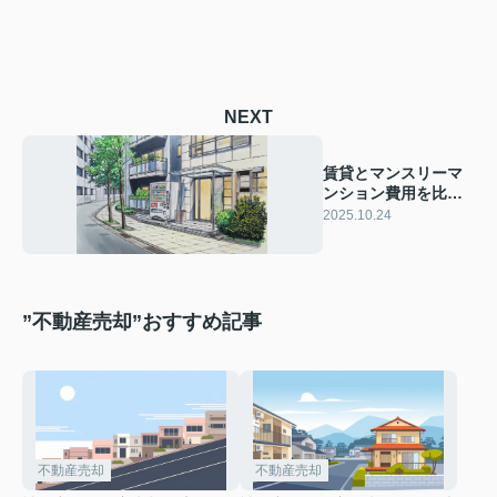
NEXT
賃貸とマンスリーマ
ンション費用を比較
したい方必見 費用の
2025.10.24
違いや選び方を解説
”不動産売却”おすすめ記事
不動産売却
不動産売却