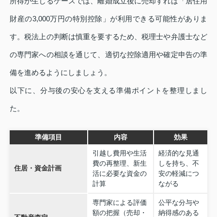
所得が生じるケースでは、離婚成立後に売却すれば「居住用
財産の3,000万円の特別控除」が利用できる可能性がありま
す。税法上の判断は慎重を要するため、税理士や弁護士など
の専門家への相談を通じて、適切な控除適用や確定申告の準
備を進めるようにしましょう。
以下に、分与後の安心を支える準備ポイントを整理しまし
た。
準備項目
内容
効果
引越し費用や生活
経済的な見通
費の再整理、新生
しを持ち、不
住居・資金計画
活に必要な資金の
安の軽減につ
計算
ながる
専門家による評価
公平な分与や
額の把握（売却・
納得感のある