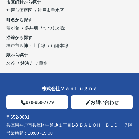
市区町村から探す
神戸市須磨区
神戸市垂水区
町名から探す
竜が台
多井畑
つつじが丘
沿線から探す
神戸市西神・山手線
山陽本線
駅から探す
名谷
妙法寺
垂水
株式会社ＶａｎＬｕｇｎａ
078-958-7779
お問い合わせ
〒652-0801
兵庫県神戸市兵庫区中道通１丁目1-8 ＢＡＬＯＨ．ＢＬＤ ７階
営業時間：
10:00~19:00