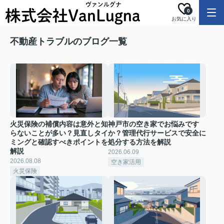
0
お気に入り
不動産トラブルのブログ一覧
火災保険の補償内容は意外と知
神戸市の空き家でお悩みです
らないことが多い？見直しタイ
か？管理代行サービスで安全に
ミングと確認すべきポイントを
処分する方法を解説
解説
2026.06.09
2026.08.08
空き家活用
火災保険