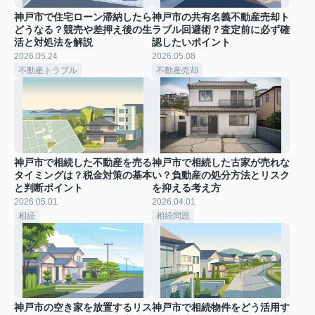
神戸市で住宅ローン滞納したら
神戸市の共有名義不動産売却ト
どうなる？競売や差押え後の生
ラブル回避術？査定前に必ず確
活と対処法を解説
認したいポイント
2026.05.24
2026.05.08
不動産トラブル
不動産売却
神戸市で相続した不動産を売る
神戸市で相続した古家が売れな
タイミングは？税金対策の基本
い？負動産の処分方法とリスク
と判断ポイント
を抑える考え方
2026.05.01
2026.04.01
相続
相続問題
神戸市の空き家を放置するリス
神戸市で相続物件をどう活用す