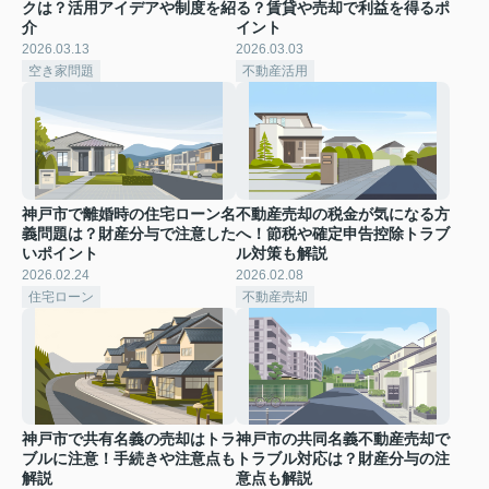
クは？活用アイデアや制度を紹
る？賃貸や売却で利益を得るポ
介
イント
2026.03.13
2026.03.03
空き家問題
不動産活用
神戸市で離婚時の住宅ローン名
不動産売却の税金が気になる方
義問題は？財産分与で注意した
へ！節税や確定申告控除トラブ
いポイント
ル対策も解説
2026.02.24
2026.02.08
住宅ローン
不動産売却
神戸市で共有名義の売却はトラ
神戸市の共同名義不動産売却で
ブルに注意！手続きや注意点も
トラブル対応は？財産分与の注
解説
意点も解説