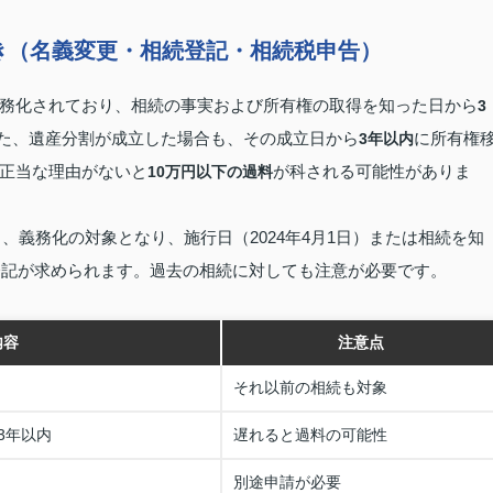
き（名義変更・相続登記・相続税申告）
務化されており、相続の事実および所有権の取得を知った日から
3
た、遺産分割が成立した場合も、その成立日から
に所有権
3年以内
正当な理由がないと
が科される可能性がありま
10万円以下の過料
も、義務化の対象となり、施行日（2024年4月1日）または相続を知
登記が求められます。過去の相続に対しても注意が必要です。
内容
注意点
それ以前の相続も対象
3年以内
遅れると過料の可能性
別途申請が必要