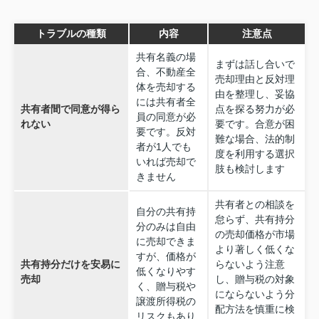
トラブルの種類
内容
注意点
共有名義の場
まずは話し合いで
合、不動産全
売却理由と反対理
体を売却する
由を整理し、妥協
には共有者全
共有者間で同意が得ら
点を探る努力が必
員の同意が必
れない
要です。合意が困
要です。反対
難な場合、法的制
者が1人でも
度を利用する選択
いれば売却で
肢も検討します
きません
共有者との相談を
自分の共有持
怠らず、共有持分
分のみは自由
の売却価格が市場
に売却できま
より著しく低くな
すが、価格が
共有持分だけを安易に
らないよう注意
低くなりやす
売却
し、贈与税の対象
く、贈与税や
にならないよう分
譲渡所得税の
配方法を慎重に検
リスクもあり