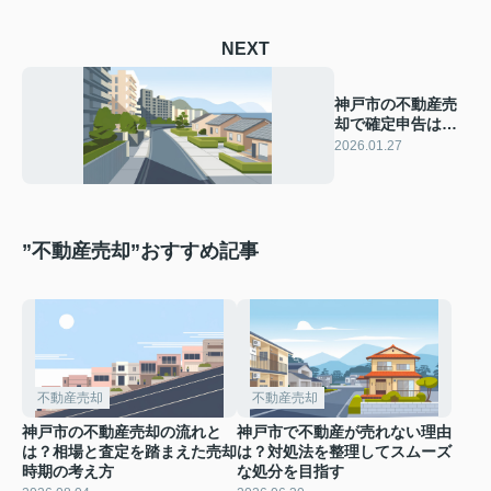
NEXT
神戸市の不動産売
却で確定申告は必
要？税金や節税の
2026.01.27
特別控除も解説
”不動産売却”おすすめ記事
不動産売却
不動産売却
神戸市の不動産売却の流れと
神戸市で不動産が売れない理由
は？相場と査定を踏まえた売却
は？対処法を整理してスムーズ
時期の考え方
な処分を目指す