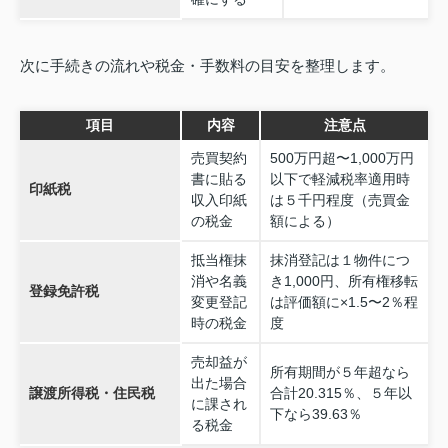
次に手続きの流れや税金・手数料の目安を整理します。
項目
内容
注意点
売買契約
500万円超〜1,000万円
書に貼る
以下で軽減税率適用時
印紙税
収入印紙
は５千円程度（売買金
の税金
額による）
抵当権抹
抹消登記は１物件につ
消や名義
き1,000円、所有権移転
登録免許税
変更登記
は評価額に×1.5〜2％程
時の税金
度
売却益が
所有期間が５年超なら
出た場合
譲渡所得税・住民税
合計20.315％、５年以
に課され
下なら39.63％
る税金