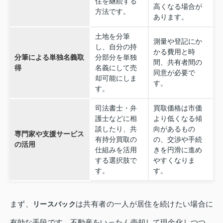
住を継続する
高くなる場合が
方法です。
あります。
土地を分筆
測量や登記にか
し、自分の持
かる費用と時
分筆による単独名義取
分部分を単独
間、共有者間の
得
名義にして売
同意が必要で
却可能にしま
す。
す。
司法書士・弁
買取価格は市価
護士などに相
より低くなる傾
談したり、共
向があるもの
専門家や支援サービス
有持分買取の
の、交渉や手続
の活用
仕組みを活用
きを円滑に進め
する選択肢で
やすくなりま
す。
す。
まず、
は共有者の一人が居住を続けたい場合に
リースバック
有効な手段です。不動産をいったん売却して現金化しつつ、