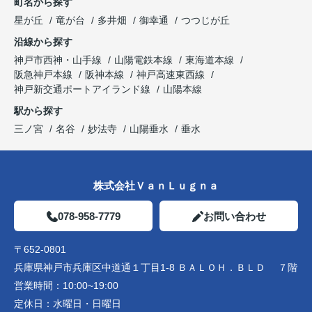
町名から探す
星が丘
竜が台
多井畑
御幸通
つつじが丘
沿線から探す
神戸市西神・山手線
山陽電鉄本線
東海道本線
阪急神戸本線
阪神本線
神戸高速東西線
神戸新交通ポートアイランド線
山陽本線
駅から探す
三ノ宮
名谷
妙法寺
山陽垂水
垂水
株式会社ＶａｎＬｕｇｎａ
078-958-7779
お問い合わせ
〒652-0801
兵庫県神戸市兵庫区中道通１丁目1-8 ＢＡＬＯＨ．ＢＬＤ ７階
営業時間：
10:00~19:00
定休日：
水曜日・日曜日