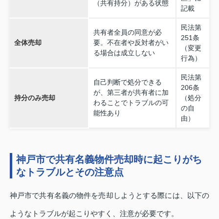
（共有持分）がある状態
記載
民法第
共有者全員の同意が必
251条
全体売却
要。不在者や反対者がい
（変更
る場合は成立しない
行為）
民法第
自己判断で処分できる
206条
が、第三者が共有者に加
持分のみ売却
（処分
わることでトラブルの可
の自
能性あり
由）
神戸市で共有名義物件売却時に起こりがち
なトラブルとその注意点
神戸市で共有名義の物件を売却しようとする際には、以下の
ようなトラブルが起こりやすく、注意が必要です。