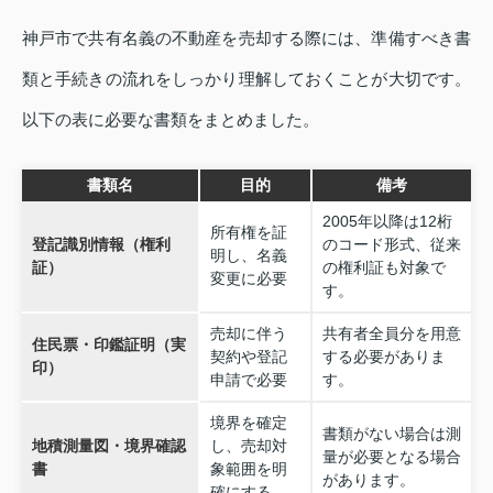
神戸市で共有名義の不動産を売却する際には、準備すべき書
類と手続きの流れをしっかり理解しておくことが大切です。
以下の表に必要な書類をまとめました。
書類名
目的
備考
2005年以降は12桁
所有権を証
登記識別情報（権利
のコード形式、従来
明し、名義
証）
の権利証も対象で
変更に必要
す。
売却に伴う
共有者全員分を用意
住民票・印鑑証明（実
契約や登記
する必要がありま
印）
申請で必要
す。
境界を確定
書類がない場合は測
地積測量図・境界確認
し、売却対
量が必要となる場合
書
象範囲を明
があります。
確にする