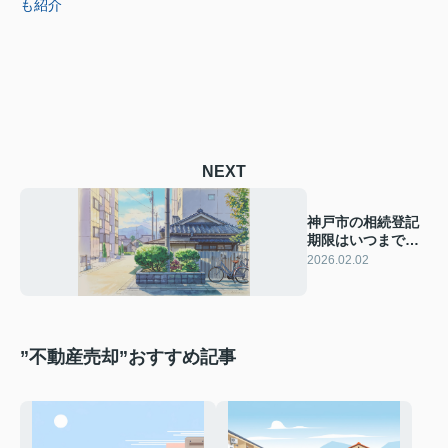
も紹介
NEXT
神戸市の相続登記
期限はいつまで？
必要書類や手続き
2026.02.02
の流れも解説
”不動産売却”おすすめ記事