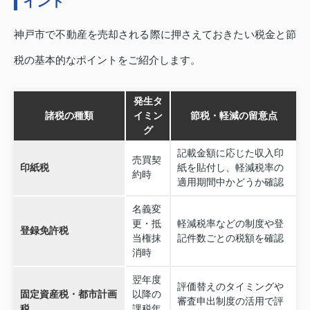
イント
神戸市で不動産を売却される際に押さえておきたい税金と節
税の基本的なポイントをご紹介します。
発生タ
諸税の種類
イミン
節税・軽減の留意点
グ
記載金額に応じた収入印
売買契
印紙税
紙を貼付し、軽減税率の
約時
適用期間中かどうか確認
名義変
更・抵
軽減税率などの制度や登
登録免許税
当権抹
記件数ごとの税額を確認
消時
翌年度
評価替えのタイミングや
固定資産税・都市計画
以降の
審査申出制度の活用で評
税
課税年