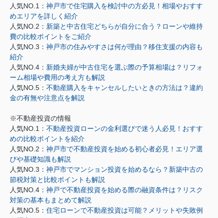
人気NO.1：
神戸市で住宅購入を検討中の方必見！相場やおすす
めエリアを詳しく紹介
人気NO.2：
新築と中古住宅どちらが自分に合う？ローンや維持
費の比較ポイントをご紹介
人気NO.3：
神戸市の住みやすさは何が理由？移住支援の内容も
紹介
人気NO.4：
新婚夫婦が中古住宅を選ぶ際の予算相場は？リフォ
ーム相場や費用の考え方も解説
人気NO.5：
不動産購入をキャンセルしたいときの方法は？違約
金の有無や注意点を解説
※不動産投資の情報
人気NO.1：
不動産投資ローンの金利選びで迷う人必見！おすす
めの比較ポイントを紹介
人気NO.2：
神戸市で不動産投資を始める初心者必見！エリア選
びや基礎知識も解説
人気NO.3：
神戸市でマンション投資を始めるなら？新築中古の
節税対策と比較ポイントも解説
人気NO.4：
神戸で不動産投資を始める際の融資条件は？リスク
対策の基本もまとめて解説
人気NO.5：
住宅ローンで不動産投資は可能？メリットや失敗例