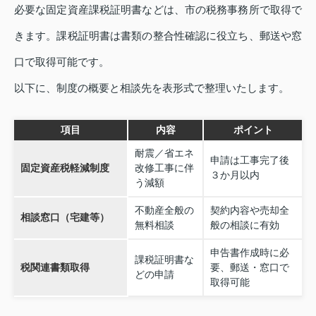
必要な固定資産課税証明書などは、市の税務事務所で取得で
きます。課税証明書は書類の整合性確認に役立ち、郵送や窓
口で取得可能です。
以下に、制度の概要と相談先を表形式で整理いたします。
項目
内容
ポイント
耐震／省エネ
申請は工事完了後
固定資産税軽減制度
改修工事に伴
３か月以内
う減額
不動産全般の
契約内容や売却全
相談窓口（宅建等）
無料相談
般の相談に有効
申告書作成時に必
課税証明書な
税関連書類取得
要、郵送・窓口で
どの申請
取得可能