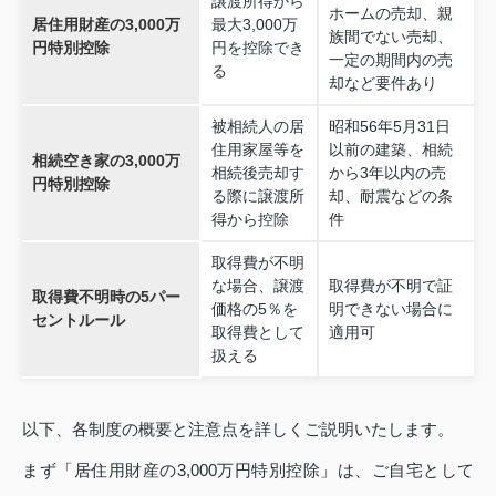
譲渡所得から
ホームの売却、親
居住用財産の3,000万
最大3,000万
族間でない売却、
円特別控除
円を控除でき
一定の期間内の売
る
却など要件あり
被相続人の居
昭和56年5月31日
住用家屋等を
以前の建築、相続
相続空き家の3,000万
相続後売却す
から3年以内の売
円特別控除
る際に譲渡所
却、耐震などの条
得から控除
件
取得費が不明
な場合、譲渡
取得費が不明で証
取得費不明時の5パー
価格の5％を
明できない場合に
セントルール
取得費として
適用可
扱える
以下、各制度の概要と注意点を詳しくご説明いたします。
まず「居住用財産の3,000万円特別控除」は、ご自宅として