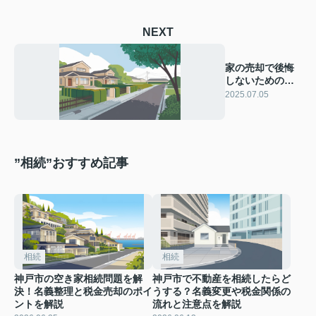
NEXT
家の売却で後悔
しないためのコ
ツは？手順や注
2025.07.05
意点も紹介
”相続”おすすめ記事
相続
相続
神戸市の空き家相続問題を解
神戸市で不動産を相続したらど
決！名義整理と税金売却のポイ
うする？名義変更や税金関係の
ントを解説
流れと注意点を解説