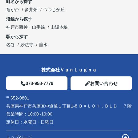
町名から探す
竜が台
多井畑
つつじが丘
沿線から探す
神戸市西神・山手線
山陽本線
駅から探す
名谷
妙法寺
垂水
株式会社ＶａｎＬｕｇｎａ
078-958-7779
お問い合わせ
〒652-0801
兵庫県神戸市兵庫区中道通１丁目1-8 ＢＡＬＯＨ．ＢＬＤ ７階
営業時間：
10:00~19:00
定休日：
水曜日・日曜日
トップページ