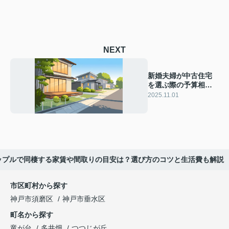
NEXT
新婚夫婦が中古住宅
を選ぶ際の予算相場
は？リフォーム相場
2025.11.01
や費用の考え方も解
説
ップルで同棲する家賃や間取りの目安は？選び方のコツと生活費も解説
市区町村から探す
神戸市須磨区
神戸市垂水区
町名から探す
竜が台
多井畑
つつじが丘