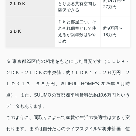
約14万円〜
２ＬＤＫ
とりある共有空間も
27万円
確保できる
ＤＫと部屋二つ、そ
れぞれ個室として使
約9万円〜
２ＤＫ
えるが築年数はやや
18万円
古め
※ 東京都23区内の相場をもとにした目安です（１ＬＤＫ・
２ＤＫ・２ＬＤＫの中央値：約１ＬＤＫ１７．２６万円、２
ＬＤＫ１３．６８万円、※LIFULL HOME’S 2025年５月時
点）。また、SUUMOの首都圏平均賃料は約10.6万円という
データもあります。
このように、間取りによって家賃や生活の快適性は大きく変
わります。まずは自分たちのライフスタイルや将来計画、使