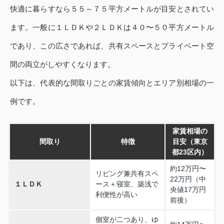
快適に暮らすなら５５～７５平方メートルが目安とされてい
ます。一般に１ＬＤＫや２ＬＤＫは４０〜５０平方メートル
であり、この広さであれば、共有スペースとプライベート空
間の両立がしやすくなります。
以下は、代表的な間取りごとの家賃傾向とエリア別相場の一
例です。
家賃相場の
間取り
特徴
目安（東京
都23区内）
約12万円〜
リビング兼共有スペ
22万円（中
１ＬＤＫ
ース＋寝室、築浅で
央値17万円
利便性が高い
前後）
個室が二つあり、ゆ