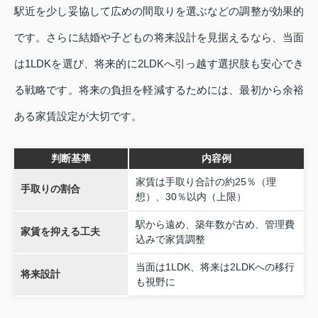
駅近を少し妥協して広めの間取りを選ぶなどの調整が効果的
です。さらに結婚や子どもの将来設計を見据えるなら、当面
は1LDKを選び、将来的に2LDKへ引っ越す選択肢も安心でき
る戦略です。将来の負担を軽減するためには、最初から余裕
ある家賃設定が大切です。
判断基準
内容例
家賃は手取り合計の約25％（理
手取りの割合
想）、30％以内（上限）
駅から遠め、築年数が古め、管理費
家賃を抑える工夫
込みで家賃調整
当面は1LDK、将来は2LDKへの移行
将来設計
も視野に