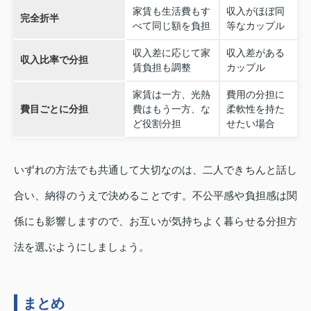
家賃も生活費もす
収入がほぼ同
完全折半
べて同じ額を負担
等なカップル
収入差に応じて家
収入差がある
収入比率で分担
賃負担も調整
カップル
家賃は一方、光熱
費用の分担に
費目ごとに分担
費はもう一方、な
柔軟性を持た
ど役割分担
せたい場合
いずれの方法でも共通して大切なのは、二人できちんと話し
合い、納得のうえで決めることです。不公平感や負担感は関
係にも影響しますので、お互いが気持ちよく暮らせる分担方
法を選ぶようにしましょう。
まとめ