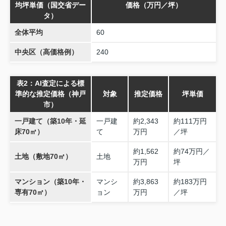
均坪単価（国交省デー
価格（万円／坪）
タ）
全体平均
60
中央区（高価格例）
240
表2：AI査定による標
準的な推定価格（神戸
対象
推定価格
坪単価
市）
一戸建て（築10年・延
一戸建
約2,343
約111万円
床70㎡）
て
万円
／坪
約1,562
約74万円／
土地（敷地70㎡）
土地
万円
坪
マンション（築10年・
マンシ
約3,863
約183万円
専有70㎡）
ョン
万円
／坪