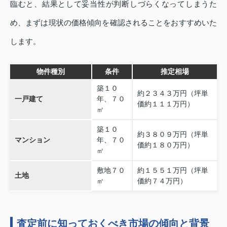
臨むと、結果として妥当性が判断しづらくなってしまうた
め、まずは現状の価格傾向を確認されることをおすすめいた
します。
物件種別
条件
推定相場
築１０
約２３４３万円（坪単
一戸建て
年、７０
価約１１１万円）
㎡
築１０
約３８０９万円（坪単
マンション
年、７０
価約１８０万円）
㎡
敷地７０
約１５５１万円（坪単
土地
㎡
価約７４万円）
査定前に知っておくべき市場の傾向と背景