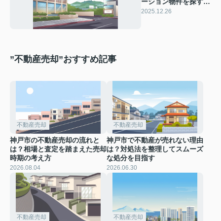
ーション物件を探すな
ら？資産運用の基本も
2025.12.26
わかりやすく解説
”不動産売却”おすすめ記事
不動産売却
不動産売却
神戸市の不動産売却の流れと
神戸市で不動産が売れない理由
は？相場と査定を踏まえた売却
は？対処法を整理してスムーズ
時期の考え方
な処分を目指す
2026.08.04
2026.06.30
不動産売却
不動産売却