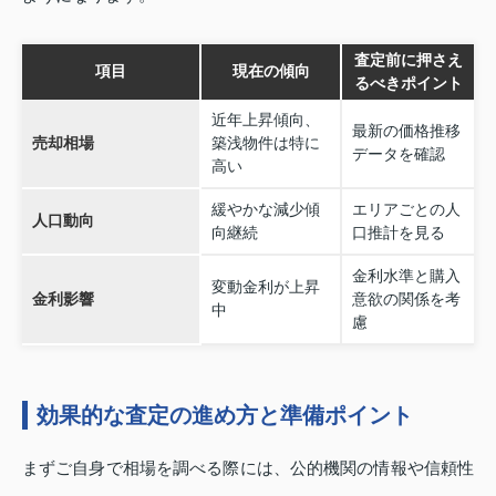
査定前に押さえ
項目
現在の傾向
るべきポイント
近年上昇傾向、
最新の価格推移
売却相場
築浅物件は特に
データを確認
高い
緩やかな減少傾
エリアごとの人
人口動向
向継続
口推計を見る
金利水準と購入
変動金利が上昇
金利影響
意欲の関係を考
中
慮
効果的な査定の進め方と準備ポイント
まずご自身で相場を調べる際には、公的機関の情報や信頼性